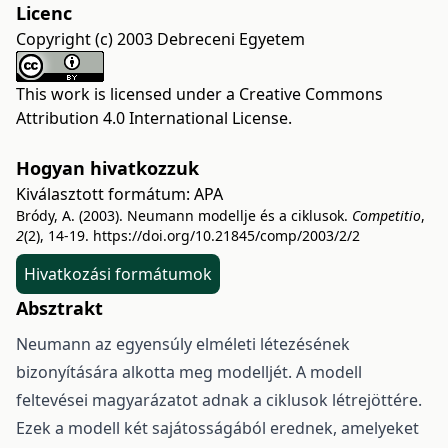
Licenc
Copyright (c) 2003 Debreceni Egyetem
This work is licensed under a
Creative Commons
Attribution 4.0 International License
.
Hogyan hivatkozzuk
Kiválasztott formátum:
APA
Bródy, A. (2003). Neumann modellje és a ciklusok.
Competitio
,
2
(2), 14-19.
https://doi.org/10.21845/comp/2003/2/2
Hivatkozási formátumok
Absztrakt
Neumann az egyensúly elméleti létezésének
bizonyítására alkotta meg modelljét. A modell
feltevései magyarázatot adnak a ciklusok létrejöttére.
Ezek a modell két sajátosságából erednek, amelyeket