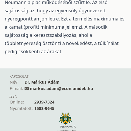
Neumann a piac működéséből szűrt le. Az első
sajátosság az, hogy az egyensúly úgynevezett
nyeregpontban jön létre. Ezt a termelés maximuma és
a kamat (profit) minimuma jellemzi. A második
sajátosság a keresztszabályozás, ahol a
többletnyereség ösztönzi a növekedést, a túlkínálat
pedig csökkenti az árakat.
KAPCSOLAT
Név
Dr. Márkus Ádám
E-mail:
markus.adam@econ.unideb.hu
ISSN
Online:
2939-7324
Nyomtatott:
1588-9645