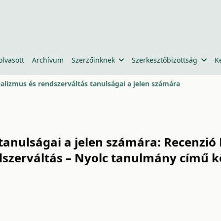
olvasott
Archívum
Szerzőinknek
Szerkesztőbizottság
K
ializmus és rendszerváltás tanulságai a jelen számára
tanulságai a jelen számára: Recenzió 
dszerváltás – Nyolc tanulmány című k