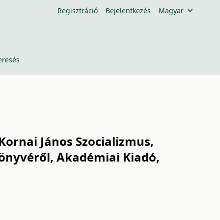
Regisztráció
Bejelentkezés
Magyar
eresés
Kornai János Szocializmus,
önyvéről, Akadémiai Kiadó,