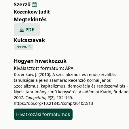
Szerző
Kozenkow Judit
Megtekintés
PDF
Kulcsszavak
recenzió
Hogyan hivatkozzuk
Kiválasztott formátum:
APA
Kozenkow, J. (2010). A szocializmus és rendszerváltás
tanulságai a jelen számára: Recenzió Kornai János
Szocializmus, kapitalizmus, demokrácia és rendszerváltás –
Nyolc tanulmány című könyvéről, Akadémiai Kiadó, Budapes
2007.
Competitio
,
9
(2), 152-155.
https://doi.org/10.21845/comp/2010/2/13
Hivatkozási formátumok