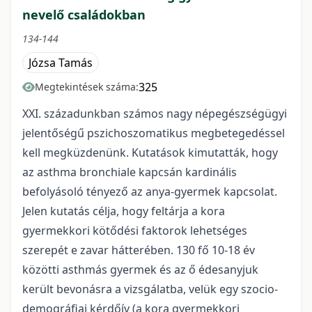
nevelő családokban
134-144
Józsa Tamás
325
Megtekintések száma:
XXI. századunkban számos nagy népegészségügyi
jelentőségű pszichoszomatikus megbetegedéssel
kell megküzdenünk. Kutatások kimutatták, hogy
az asthma bronchiale kapcsán kardinális
befolyásoló tényező az anya-gyermek kapcsolat.
Jelen kutatás célja, hogy feltárja a kora
gyermekkori kötődési faktorok lehetséges
szerepét e zavar hátterében. 130 fő 10-18 év
közötti asthmás gyermek és az ő édesanyjuk
került bevonásra a vizsgálatba, velük egy szocio-
demográfiai kérdőív (a kora gyermekkori