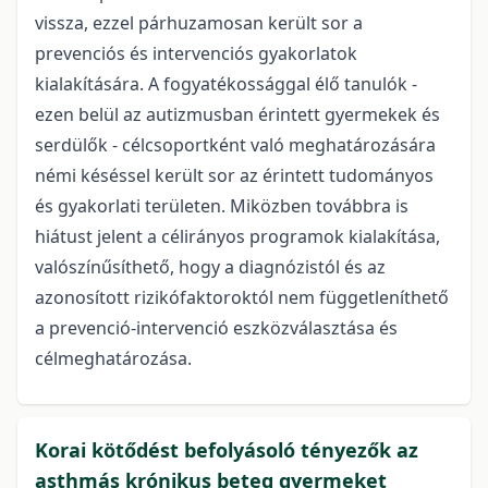
vissza, ezzel párhuzamosan került sor a
prevenciós és intervenciós gyakorlatok
kialakítására. A fogyatékossággal élő tanulók -
ezen belül az autizmusban érintett gyermekek és
serdülők - célcsoportként való meghatározására
némi késéssel került sor az érintett tudományos
és gyakorlati területen. Miközben továbbra is
hiátust jelent a célirányos programok kialakítása,
valószínűsíthető, hogy a diagnózistól és az
azonosított rizikófaktoroktól nem függetleníthető
a prevenció-intervenció eszközválasztása és
célmeghatározása.
Korai kötődést befolyásoló tényezők az
asthmás krónikus beteg gyermeket