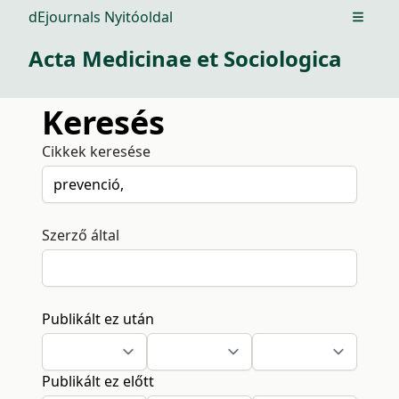
dEjournals Nyitóoldal
Open m
Acta Medicinae et Sociologica
Keresés
Cikkek keresése
Szerző által
Publikált ez után
Publikált ez előtt