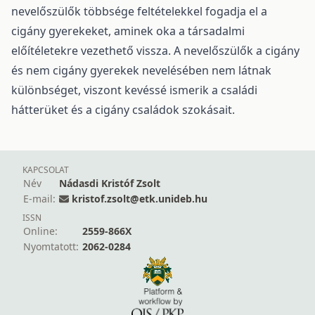
nevelőszülők többsége feltételekkel fogadja el a
cigány gyerekeket, aminek oka a társadalmi
előítéletekre vezethető vissza. A nevelőszülők a cigány
és nem cigány gyerekek nevelésében nem látnak
különbséget, viszont kevéssé ismerik a családi
hátterüket és a cigány családok szokásait.
KAPCSOLAT
Név
Nádasdi Kristóf Zsolt
E-mail:
kristof.zsolt@etk.unideb.hu
ISSN
Online:
2559-866X
Nyomtatott:
2062-0284