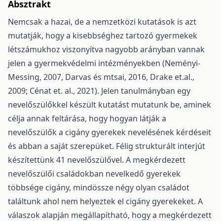
Absztrakt
Nemcsak a hazai, de a nemzetközi kutatások is azt
mutatják, hogy a kisebbséghez tartozó gyermekek
létszámukhoz viszonyítva nagyobb arányban vannak
jelen a gyermekvédelmi intézményekben (Neményi-
Messing, 2007, Darvas és mtsai, 2016, Drake et.al.,
2009; Cénat et. al., 2021). Jelen tanulmányban egy
nevelőszülőkkel készült kutatást mutatunk be, aminek
célja annak feltárása, hogy hogyan látják a
nevelőszülők a cigány gyerekek nevelésének kérdéseit
és abban a saját szerepüket. Félig strukturált interjút
készítettünk 41 nevelőszülővel. A megkérdezett
nevelőszülői családokban nevelkedő gyerekek
többsége cigány, mindössze négy olyan családot
találtunk ahol nem helyeztek el cigány gyerekeket. A
válaszok alapján megállapítható, hogy a megkérdezett