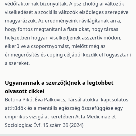
védőfaktornak bizonyultak. A pszichológiai változók
viselkedését a szociális változók elsődleges szerepével
magyarázzuk. Az eredményeink rávilágítanak arra,
hogy fontos megtanítani a fiatalokat, hogy társas
helyzetben hogyan viselkedjenek asszertív módon,
elkerülve a csoportnyomást, mielőtt még az
énmegerősítés és coping céljából kezdik el fogyasztani
a szereket.
Ugyanannak a szerző(k)nek a legtöbbet
olvasott cikkei
Bettina Pikó, Éva Palkovics,
Társállatokkal kapcsolatos
attitűdök és a mentális egészség összefüggése egy
empirikus vizsgálat keretében
Acta Medicinae et
Sociologica: Évf. 15 szám 39 (2024)