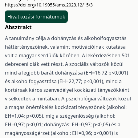
https://doi.org/10.19055/ams.2023.12/15/3
Hivatkozási formátumok
Absztrakt
A tanulmány célja a dohányzás és alkoholfogyasztás
háttértényezőinek, valamint motivációinak kutatása
volt a magyar serdülők körében. A lekérdezésben 501
debreceni diák vett részt. A szociális változók közül
mind a legjobb barát dohányzása (EH=16,72 p<0,001)
és alkoholfogyasztása (EH=22,77; p<0,001), mind a
kortársak káros szenvedélyei kockázati tényezőkként
viselkedtek a mintában. A pszichológiai változók közül
a magas önértékelés kockázati tényezőnek (alkohol:
EH=1,04; p<0,05), míg a szégyenlősség (alkohol:
EH=0,97; p<0,01; dohányzás: EH=0,97; p<0,05) és a
magányosságérzet (alkohol: EH=0,96; p<0,001) is