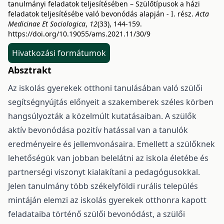
tanulmányi feladatok teljesítésében – Szülőtípusok a házi
feladatok teljesítésébe való bevonódás alapján - I. rész.
Acta
Medicinae Et Sociologica
,
12
(33), 144-159.
https://doi.org/10.19055/ams.2021.11/30/9
Hivatkozási formátumok
Absztrakt
Az iskolás gyerekek otthoni tanulásában való szülői
segítségnyújtás előnyeit a szakemberek széles körben
hangsúlyozták a közelmúlt kutatásaiban. A szülők
aktív bevonódása pozitív hatással van a tanulók
eredményeire és jellemvonásaira. Emellett a szülőknek
lehetőségük van jobban belelátni az iskola életébe és
partnerségi viszonyt kialakítani a pedagógusokkal.
Jelen tanulmány több székelyföldi rurális település
mintáján elemzi az iskolás gyerekek otthonra kapott
feladataiba történő szülői bevonódást, a szülői