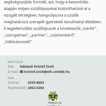
segítségnyújtás formáit, azt, hogy a bevonódás
alapján milyen szülőtípusokat különíthetünk el a
vizsgált térségben, hangsúlyozva a szülők
meghatározó szerepét gyerekeik tanulmányi életében.
A legjellemzőbb szülőtípusok a következők:,,hárító”,
,,szorgalmas”, ,,partner”, ,,számonkérő”,
,,hálózatosodó”.
KAPCSOLAT
Név
Nádasdi Kristóf Zsolt
E-mail:
kristof.zsolt@etk.unideb.hu
ISSN
Online:
2559-866X
Nyomtatott:
2062-0284