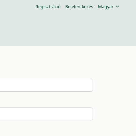
Regisztráció
Bejelentkezés
Magyar