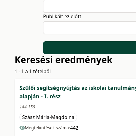
Publikált ez előtt
Keresési eredmények
1 - 1 a 1 tételből
Szülői segítségnyújtás az iskolai tanulmán
alapján - I. rész
144-159
Szász Mária-Magdolna
442
Megtekintések száma: