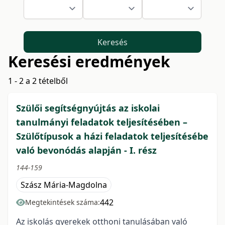
Keresés
Keresési eredmények
1 - 2 a 2 tételből
Szülői segítségnyújtás az iskolai
tanulmányi feladatok teljesítésében –
Szülőtípusok a házi feladatok teljesítésébe
való bevonódás alapján - I. rész
144-159
Szász Mária-Magdolna
442
Megtekintések száma:
Az iskolás gyerekek otthoni tanulásában való