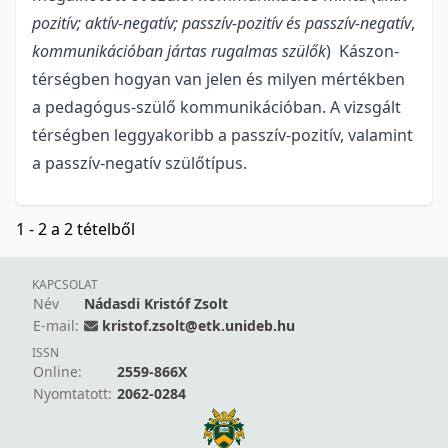
pozitív; aktív-negatív; passzív-pozitív és passzív-negatív
,
kommunikációban jártas rugalmas szülők
) Kászon-
térségben hogyan van jelen és milyen mértékben
a pedagógus-szülő kommunikációban. A vizsgált
térségben leggyakoribb a passzív-pozitív, valamint
a passzív-negatív szülőtípus.
1 - 2 a 2 tételből
KAPCSOLAT
Név
Nádasdi Kristóf Zsolt
E-mail:
kristof.zsolt@etk.unideb.hu
ISSN
Online:
2559-866X
Nyomtatott:
2062-0284