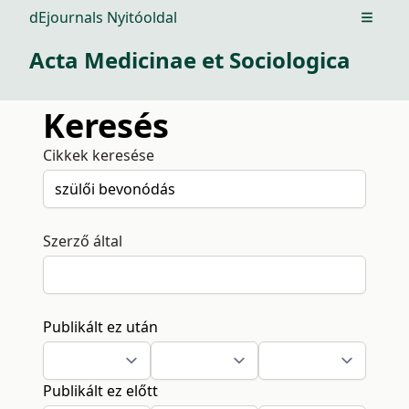
dEjournals Nyitóoldal
Open m
Acta Medicinae et Sociologica
Keresés
Cikkek keresése
Szerző által
Publikált ez után
Publikált ez előtt