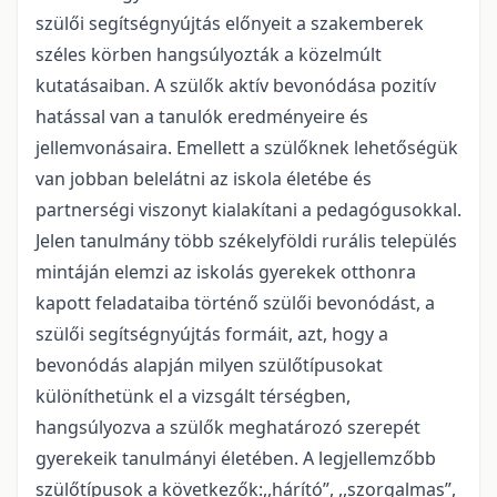
szülői segítségnyújtás előnyeit a szakemberek
széles körben hangsúlyozták a közelmúlt
kutatásaiban. A szülők aktív bevonódása pozitív
hatással van a tanulók eredményeire és
jellemvonásaira. Emellett a szülőknek lehetőségük
van jobban belelátni az iskola életébe és
partnerségi viszonyt kialakítani a pedagógusokkal.
Jelen tanulmány több székelyföldi rurális település
mintáján elemzi az iskolás gyerekek otthonra
kapott feladataiba történő szülői bevonódást, a
szülői segítségnyújtás formáit, azt, hogy a
bevonódás alapján milyen szülőtípusokat
különíthetünk el a vizsgált térségben,
hangsúlyozva a szülők meghatározó szerepét
gyerekeik tanulmányi életében. A legjellemzőbb
szülőtípusok a következők:,,hárító”, ,,szorgalmas”,