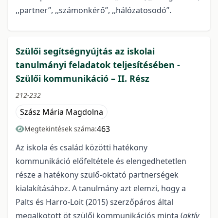
,,partner”, ,,számonkérő”, ,,hálózatosodó”.
Szülői segítségnyújtás az iskolai
tanulmányi feladatok teljesítésében -
Szülői kommunikáció – II. Rész
212-232
Szász Mária Magdolna
463
Megtekintések száma:
Az iskola és család közötti hatékony
kommunikáció előfeltétele és elengedhetetlen
része a hatékony szülő-oktató partnerségek
kialakításához. A tanulmány azt elemzi, hogy a
Palts és Harro-Loit (2015) szerzőpáros által
megalkotott öt szülői kommunikációs minta (
aktív