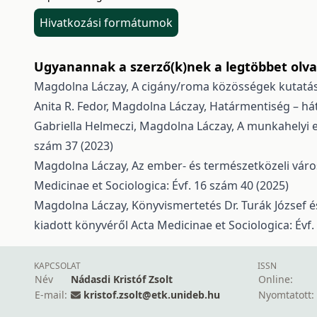
Hivatkozási formátumok
Ugyanannak a szerző(k)nek a legtöbbet olvas
Magdolna Láczay,
A cigány/roma közösségek kutatás
Anita R. Fedor, Magdolna Láczay,
Határmentiség – há
Gabriella Helmeczi, Magdolna Láczay,
A munkahelyi 
szám 37 (2023)
Magdolna Láczay,
Az ember- és természetközeli vár
Medicinae et Sociologica: Évf. 16 szám 40 (2025)
Magdolna Láczay,
Könyvismertetés Dr. Turák József
kiadott könyvéről
Acta Medicinae et Sociologica: Évf.
KAPCSOLAT
ISSN
Név
Nádasdi Kristóf Zsolt
Online:
E-mail:
kristof.zsolt@etk.unideb.hu
Nyomtatott: