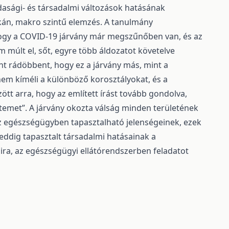
dasági- és társadalmi változások hatásának
okán, makro szintű elemzés. A tanulmány
gy a COVID-19 járvány már megszűnőben van, és az
 múlt el, sőt, egyre több áldozatot követelve
int rádöbbent, hogy ez a járvány más, mint a
nem kíméli a különböző korosztályokat, és a
ött arra, hogy az említett írást tovább gondolva,
etemet”. A járvány okozta válság minden területének
az egészségügyben tapasztalható jelenségeinek, ezek
eddig tapasztalt társadalmi hatásainak a
ira, az egészségügyi ellátórendszerben feladatot