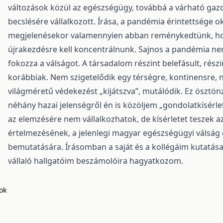
változások közül az egészségügy, továbbá a várható gaz
becslésére vállalkozott. Írása, a pandémia érintettsége 
megjelenésekor valamennyien abban reménykedtünk, ho
újrakezdésre kell koncentrálnunk. Sajnos a pandémia nem
fokozza a válságot. A társadalom részint belefásult, rész
korábbiak. Nem szigetelődik egy térségre, kontinensre, 
világméretű védekezést „kijátszva”, mutálódik. Ez ösztönz
néhány hazai jelenségről én is közöljem „gondolatkísérl
az elemzésére nem vállalkozhatok, de kísérletet teszek 
értelmezésének, a jelenlegi magyar egészségügyi válság 
bemutatására. Írásomban a saját és a kollégáim kutatása
vállaló hallgatóim beszámolóira hagyatkozom.
ok