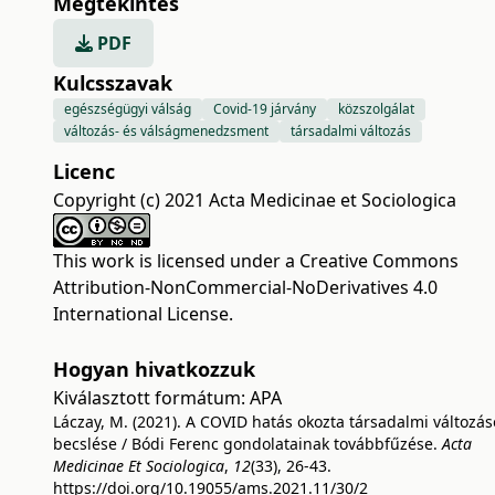
Megtekintés
PDF
Kulcsszavak
egészségügyi válság
Covid-19 járvány
közszolgálat
változás- és válságmenedzsment
társadalmi változás
Licenc
Copyright (c) 2021 Acta Medicinae et Sociologica
This work is licensed under a
Creative Commons
Attribution-NonCommercial-NoDerivatives 4.0
International License
.
Hogyan hivatkozzuk
Kiválasztott formátum:
APA
Láczay, M. (2021). A COVID hatás okozta társadalmi változás
becslése / Bódi Ferenc gondolatainak továbbfűzése.
Acta
Medicinae Et Sociologica
,
12
(33), 26-43.
https://doi.org/10.19055/ams.2021.11/30/2