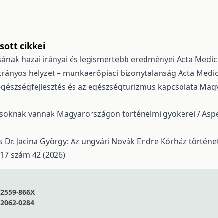
ott cikkei
ának hazai irányai és legismertebb eredményei
Acta Medici
trányos helyzet – munkaerőpiaci bizonytalanság
Acta Medic
egészségfejlesztés és az egészségturizmus kapcsolata Ma
osoknak vannak Magyarországon történelmi gyökerei / Asp
 és Dr. Jacina György: Az ungvári Novák Endre Kórház tör
 17 szám 42 (2026)
2559-866X
2062-0284