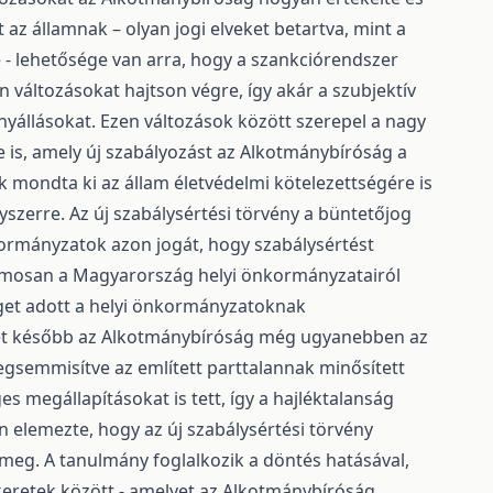
 az államnak – olyan jogi elveket betartva, mint a
 - lehetősége van arra, hogy a szankciórendszer
 változásokat hajtson végre, így akár a szubjektív
ényállásokat. Ezen változások között szerepel a nagy
e is, amely új szabályozást az Alkotmánybíróság a
k mondta ki az állam életvédelmi kötelezettségére is
gyszerre. Az új szabálysértési törvény a büntetőjog
ormányzatok azon jogát, hogy szabálysértést
zamosan a Magyarország helyi önkormányzatairól
éget adott a helyi önkormányzatoknak
et később az Alkotmánybíróság még ugyanebben az
egsemmisítve az említett parttalannak minősített
s megállapításokat is tett, így a hajléktalanság
en elemezte, hogy az új szabálysértési törvény
 meg. A tanulmány foglalkozik a döntés hatásával,
 keretek között - amelyet az Alkotmánybíróság