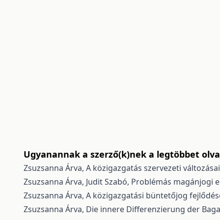
Ugyanannak a szerző(k)nek a legtöbbet olvas
Zsuzsanna Árva,
A közigazgatás szervezeti változás
Zsuzsanna Árva, Judit Szabó,
Problémás magánjogi el
Zsuzsanna Árva,
A közigazgatási büntetőjog fejlődé
Zsuzsanna Árva,
Die innere Differenzierung der Bag