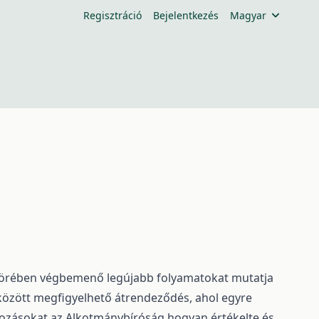
Regisztráció
Bejelentkezés
Magyar
körében végbemenő legújabb folyamatokat mutatja
k között megfigyelhető átrendeződés, ahol egyre
ltozásokat az Alkotmánybíróság hogyan értékelte és