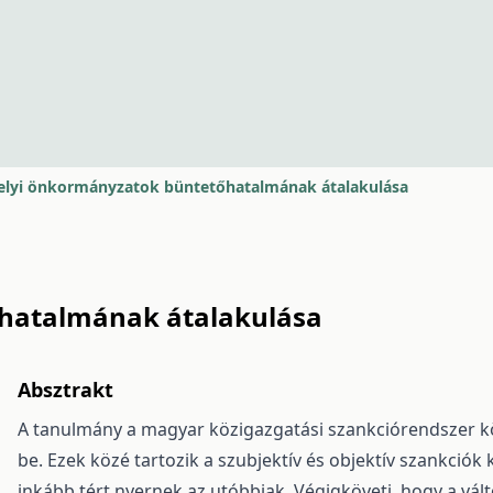
elyi önkormányzatok büntetőhatalmának átalakulása
hatalmának átalakulása
Absztrakt
A tanulmány a magyar közigazgatási szankciórendszer 
be. Ezek közé tartozik a szubjektív és objektív szankció
inkább tért nyernek az utóbbiak. Végigköveti, hogy a vá