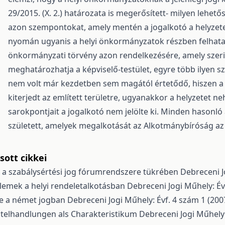
29/2015. (X. 2.) határozata is megerősített- milyen lehe
azon szempontokat, amely mentén a jogalkotó a helyzetet
nyomán ugyanis a helyi önkormányzatok részben felhatal
önkormányzati törvény azon rendelkezésére, amely szeri
meghatározhatja a képviselő-testület, egyre több ilyen s
nem volt már kezdetben sem magától értetődő, hiszen a k
kiterjedt az említett területre, ugyanakkor a helyzetet n
sarokpontjait a jogalkotó nem jelölte ki. Minden hasonló
született, amelyek megalkotását az Alkotmánybíróság az
ott cikkei
ai a szabálysértési jog fórumrendszere tükrében
Debreceni J
emek a helyi rendeletalkotásban
Debreceni Jogi Műhely: Év
se a német jogban
Debreceni Jogi Műhely: Évf. 4 szám 1 (200
atelhandlungen als Charakteristikum
Debreceni Jogi Műhely: