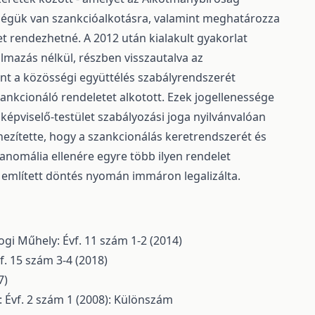
tőségük van szankcióalkotásra, valamint meghatározza
 rendezhetné. A 2012 után kialakult gyakorlat
mazás nélkül, részben visszautalva az
nt a közösségi együttélés szabályrendszerét
zankcionáló rendeletet alkotott. Ezek jogellenessége
épviselő-testület szabályozási joga nyilvánvalóan
ehezítette, hogy a szankcionálás keretrendszerét és
 anomália ellenére egyre több ilyen rendelet
 említett döntés nyomán immáron legalizálta.
ogi Műhely: Évf. 11 szám 1-2 (2014)
f. 15 szám 3-4 (2018)
7)
 Évf. 2 szám 1 (2008): Különszám