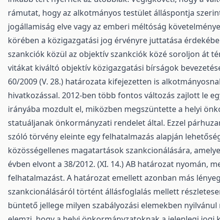
rámutat, hogy az alkotmányos testület álláspontja szerint
jogállamiság elve vagy az emberi méltóság követelménye
körében a közigazgatási jog érvényre juttatása érdekében
szankciók közül az objektív szankciók közé soroljon át t
vitákat kiváltó objektív közigazgatási bírságok bevezetés
60/2009 (V. 28.) határozata kifejezetten is alkotmányosna
hivatkozással. 2012-ben több fontos változás zajlott le e
irányába mozdult el, miközben megszüntette a helyi önk
statuáljanak önkormányzati rendelet által. Ezzel párhu
szóló törvény eleinte egy felhatalmazás alapján lehetős
közösségellenes magatartások szankcionálására, amely
évben elvont a 38/2012. (XI. 14.) AB határozat nyomán, m
felhatalmazást. A határozat emellett azonban más lényege
szankcionálásáról történt állásfoglalás mellett részletes
büntető jellege milyen szabályozási elemekben nyilvánul
elemzi, hogy a helyi önkormányzatoknak a jelenlegi jogi