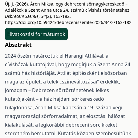
Új, J. (2026). Áron Miksa, egy debreceni sörnagykereskedő –
Adalékok a Szent Anna utca 24. számú cívisház történetéhez.
Debreceni Szemle
,
34
(2), 163-182.
https://doi.org/10.59424/debreceniszemle/2026/34/2/163-182
Hivatkozási formátumok
Absztrakt
2024 őszén határoztuk el Harangi Attilával, a
cívisházak kutatójával, hogy megírjuk a Szent Anna 24.
számú ház históriáját. Attilát építészként elsősorban
maga az épület, a telek „színeváltozásai” érdeklik,
jómagam – Debrecen sörtörténetének lelkes
kutatójaként – a ház hajdani sörkereskedő
tulajdonosa, Áron Miksa kapcsán a 19. század végi
magyarországi sörforradalmat, az elosztási hálózat
kialakulását, a legkorábbi debreceni sörcikkeket
szeretném bemutatni. Kutatás közben szembesültünk