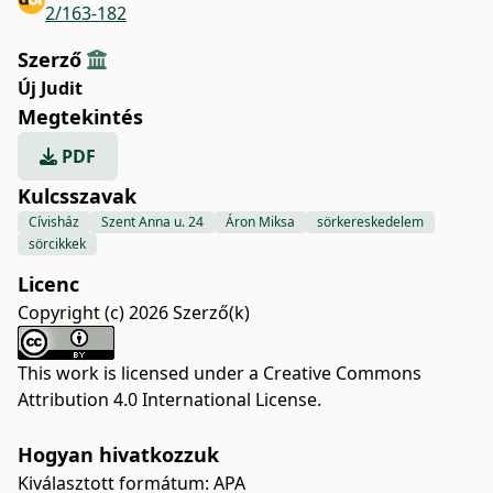
2/163-182
Szerző
Új Judit
Megtekintés
PDF
Kulcsszavak
Cívisház
Szent Anna u. 24
Áron Miksa
sörkereskedelem
sörcikkek
Licenc
Copyright (c) 2026 Szerző(k)
This work is licensed under a
Creative Commons
Attribution 4.0 International License
.
Hogyan hivatkozzuk
Kiválasztott formátum:
APA