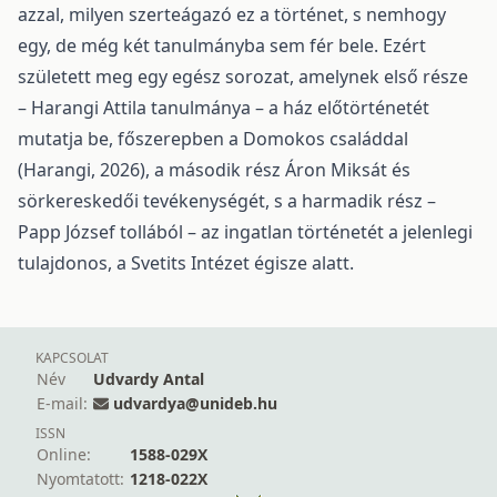
azzal, milyen szerteágazó ez a történet, s nemhogy
egy, de még két tanulmányba sem fér bele. Ezért
született meg egy egész sorozat, amelynek első része
– Harangi Attila tanulmánya – a ház előtörténetét
mutatja be, főszerepben a Domokos családdal
(Harangi, 2026), a második rész Áron Miksát és
sörkereskedői tevékenységét, s a harmadik rész –
Papp József tollából – az ingatlan történetét a jelenlegi
tulajdonos, a Svetits Intézet égisze alatt.
KAPCSOLAT
Név
Udvardy Antal
E-mail:
udvardya@unideb.hu
ISSN
Online:
1588-029X
Nyomtatott:
1218-022X