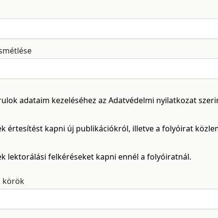
ismétlése
rulok adataim kezeléséhez az
Adatvédelmi nyilatkozat
szeri
k értesítést kapni új publikációkról, illetve a folyóirat közl
k lektorálási felkéréseket kapni ennél a folyóiratnál.
i körök