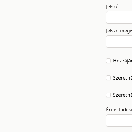
Jelszó
Jelszó meg
Hozzájá
Szeretné
Szeretné
Érdeklődés