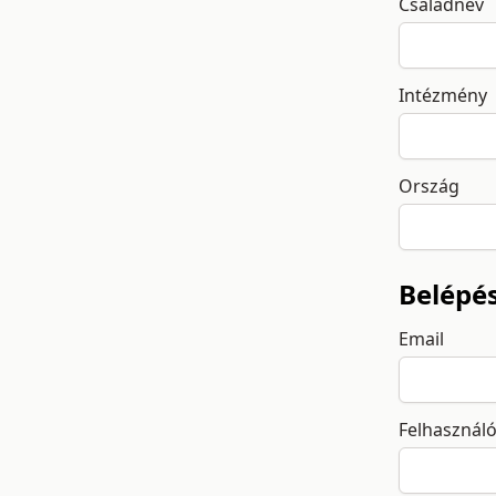
Családnév
Intézmény
Ország
Belépé
Email
Felhasznál