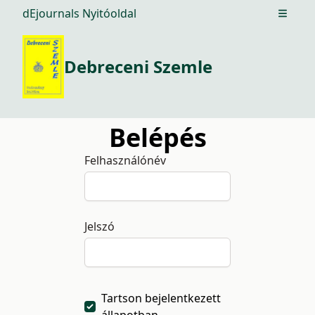
dEjournals Nyitóoldal
Open m
Debreceni Szemle
Belépés
Felhasználónév
Jelszó
Tartson bejelentkezett