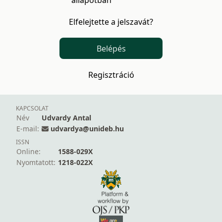
állapotban
Elfelejtette a jelszavát?
Belépés
Regisztráció
KAPCSOLAT
Név
Udvardy Antal
E-mail:
udvardya@unideb.hu
ISSN
Online:
1588-029X
Nyomtatott:
1218-022X