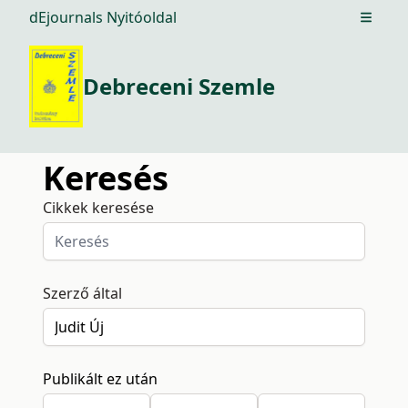
dEjournals Nyitóoldal
Open m
Debreceni Szemle
Keresés
Cikkek keresése
Szerző által
Publikált ez után