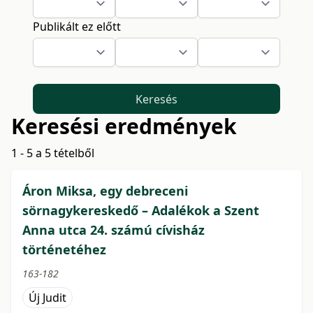
Publikált ez előtt
Keresés
Keresési eredmények
1 - 5 a 5 tételből
Áron Miksa, egy debreceni
sörnagykereskedő – Adalékok a Szent
Anna utca 24. számú cívisház
történetéhez
163-182
Új Judit