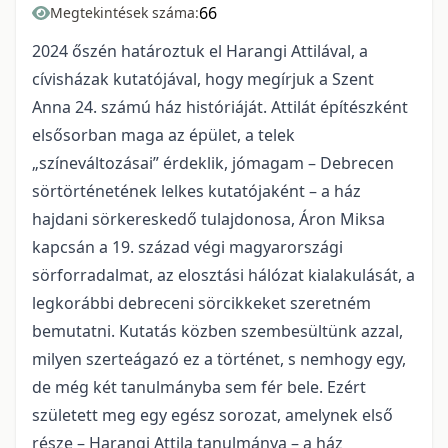
66
Megtekintések száma:
2024 őszén határoztuk el Harangi Attilával, a
cívisházak kutatójával, hogy megírjuk a Szent
Anna 24. számú ház históriáját. Attilát építészként
elsősorban maga az épület, a telek
„színeváltozásai” érdeklik, jómagam – Debrecen
sörtörténetének lelkes kutatójaként – a ház
hajdani sörkereskedő tulajdonosa, Áron Miksa
kapcsán a 19. század végi magyarországi
sörforradalmat, az elosztási hálózat kialakulását, a
legkorábbi debreceni sörcikkeket szeretném
bemutatni. Kutatás közben szembesültünk azzal,
milyen szerteágazó ez a történet, s nemhogy egy,
de még két tanulmányba sem fér bele. Ezért
született meg egy egész sorozat, amelynek első
része – Harangi Attila tanulmánya – a ház