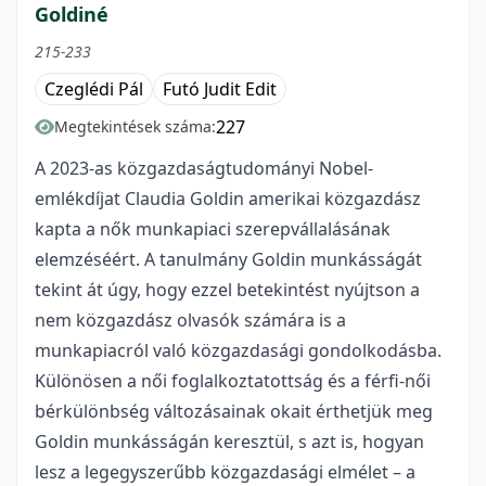
Goldiné
215-233
Czeglédi Pál
Futó Judit Edit
227
Megtekintések száma:
A 2023-as közgazdaságtudományi Nobel-
emlékdíjat Claudia Goldin amerikai közgazdász
kapta a nők munkapiaci szerepvállalásának
elemzéséért. A tanulmány Goldin munkásságát
tekint át úgy, hogy ezzel betekintést nyújtson a
nem közgazdász olvasók számára is a
munkapiacról való közgazdasági gondolkodásba.
Különösen a női foglalkoztatottság és a férfi-női
bérkülönbség változásainak okait érthetjük meg
Goldin munkásságán keresztül, s azt is, hogyan
lesz a legegyszerűbb közgazdasági elmélet – a