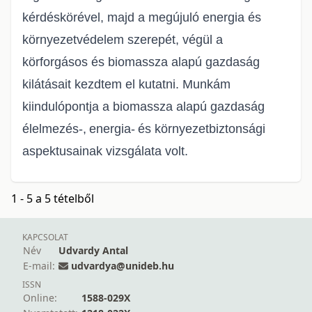
kérdéskörével, majd a megújuló energia és
környezetvéde
lem szerepét, végül a
körforgásos és biomassza alapú gazdaság
kilátásait kezd
tem el kutatni. Munkám
kiindulópontja a biomassza alapú gazdaság
élelmezés
-
,
energia
-
és környezetbiztonsági
aspektusainak vizsgálata volt.
1 - 5 a 5 tételből
KAPCSOLAT
Név
Udvardy Antal
E-mail:
udvardya@unideb.hu
ISSN
Online:
1588-029X