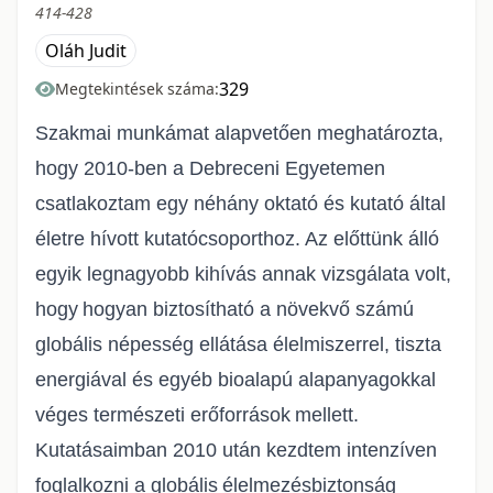
414-428
Oláh Judit
329
Megtekintések száma:
Szakmai munkámat alapvetően meghatározta,
hogy 2010
-
ben a Debreceni Egye
temen
csatlakoztam egy néhány oktató és kutató ált
al
életre hívott kutatócso
porthoz. Az előttünk álló
egyik legnagyobb kihívás annak vizsgálata volt,
hogy
hogyan biztosítható a növekvő számú
globális népesség ellátása élelmiszerrel,
tiszta
energiával és egyéb bioalapú alapanyagokkal
véges természeti erőfo
rrások
mellett.
Kutatásaimban 2010 után kezdtem intenzíven
foglalkozni a globális
élelmezésbiztonság