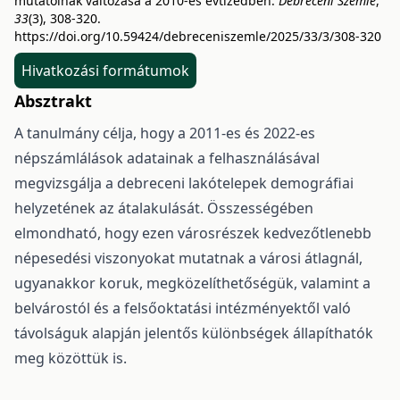
mutatóinak változása a 2010-es évtizedben.
Debreceni Szemle
,
33
(3), 308-320.
https://doi.org/10.59424/debreceniszemle/2025/33/3/308-320
Hivatkozási formátumok
Absztrakt
A tanulmány célja, hogy a 2011-es és 2022-es
népszámlálások adatainak a felhasználásával
megvizsgálja a debreceni lakótelepek demográfiai
helyzetének az átalakulását. Összességében
elmondható, hogy ezen városrészek kedvezőtlenebb
népesedési viszonyokat mutatnak a városi átlagnál,
ugyanakkor koruk, megközelíthetőségük, valamint a
belvárostól és a felsőoktatási intézményektől való
távolságuk alapján jelentős különbségek állapíthatók
meg közöttük is.