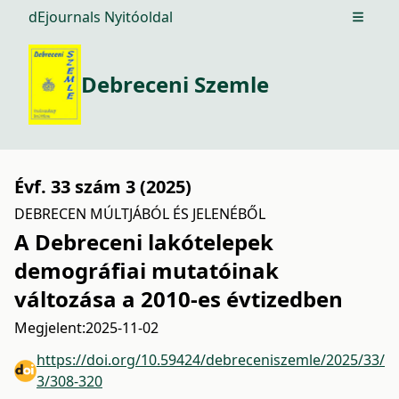
dEjournals Nyitóoldal
Open m
Debreceni Szemle
Évf. 33 szám 3 (2025)
DEBRECEN MÚLTJÁBÓL ÉS JELENÉBŐL
A Debreceni lakótelepek
demográfiai mutatóinak
változása a 2010-es évtizedben
Megjelent:
2025-11-02
https://doi.org/10.59424/debreceniszemle/2025/33/
3/308-320