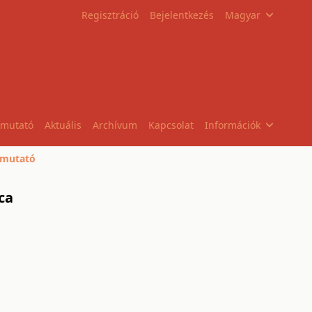
Regisztráció
Bejelentkezés
Magyar
tmutató
Aktuális
Archívum
Kapcsolat
Információk
mutató
ca