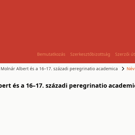
Bemutatkozás
Szerkesztőbizottság
Szerzői ú
i Molnár Albert és a 16–17. századi peregrinatio academica
Név
lbert és a 16–17. századi peregrinatio academi