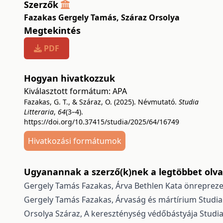
Szerzők
Fazakas Gergely Tamás
,
Száraz Orsolya
Megtekintés
PDF
Hogyan hivatkozzuk
Kiválasztott formátum:
APA
Fazakas, G. T., & Száraz, O. (2025). Névmutató.
Studia
Litteraria
,
64
(3–4).
https://doi.org/10.37415/studia/2025/64/16749
Hivatkozási formátumok
Ugyanannak a szerző(k)nek a legtöbbet olvas
Gergely Tamás Fazakas,
Árva Bethlen Kata önrepreze
Gergely Tamás Fazakas,
Árvaság és mártírium
Studia
Orsolya Száraz,
A kereszténység védőbástyája
Studia