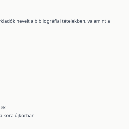
iadók neveit a bibliográfiai tételekben, valamint a
sek
a a kora újkorban