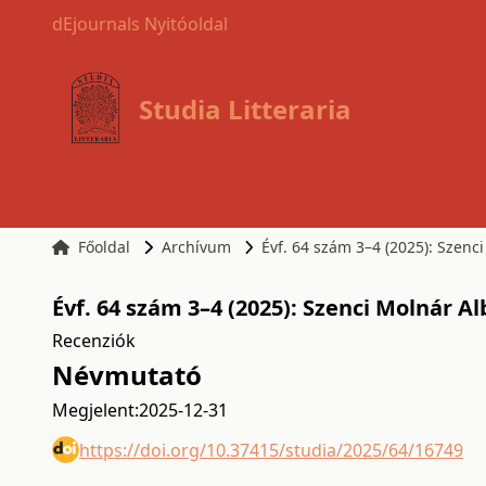
dEjournals Nyitóoldal
Studia Litteraria
Főoldal
Archívum
Évf. 64 szám 3–4 (2025): Szenc
Évf. 64 szám 3–4 (2025): Szenci Molnár A
Recenziók
Névmutató
Megjelent:
2025-12-31
https://doi.org/10.37415/studia/2025/64/16749