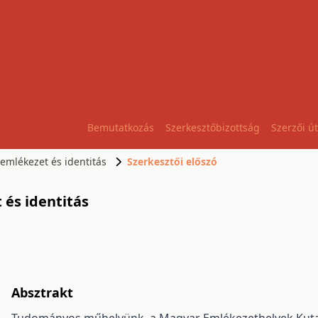
Bemutatkozás
Szerkesztőbizottság
Szerzői ú
 emlékezet és identitás
Szerkesztői előszó
 és identitás
Absztrakt