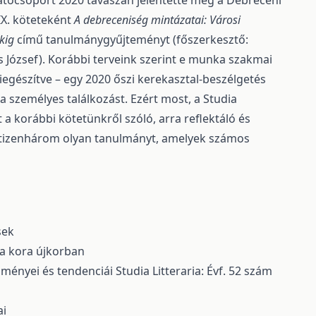
ócsoport 2020 tavaszán jelentette meg a Debreceni
X. köteteként
A debreceniség mintázatai: Városi
kig
című tanulmánygyűjteményt (főszerkesztő:
s József). Korábbi terveink szerint e munka szakmai
egészítve – egy 2020 őszi kerekasztal-beszélgetés
a személyes találkozást. Ezért most, a Studia
a korábbi kötetünkről szóló, arra reflektáló és
 tizenhárom olyan tanulmányt, amelyek számos
sek
a a kora újkorban
dményei és tendenciái
Studia Litteraria: Évf. 52 szám
ai