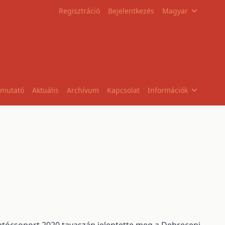
Regisztráció
Bejelentkezés
Magyar
tmutató
Aktuális
Archívum
Kapcsolat
Információk