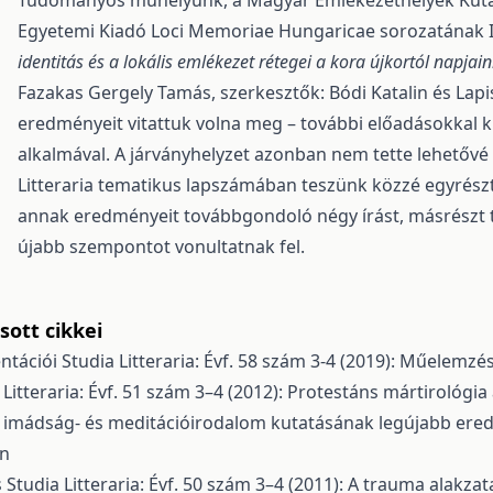
Tudományos műhelyünk, a Magyar Emlékezethelyek Kutat
Egyetemi Kiadó Loci Memoriae Hungaricae sorozatának I
identitás és a lokális emlékezet rétegei
a kora újkortól napjain
Fazakas Gergely Tamás, szerkesztők: Bódi Katalin és Lapi
eredményeit vitattuk volna meg – további előadásokkal ki
alkalmával. A járványhelyzet azonban nem tette lehetővé 
Litteraria tematikus lapszámában teszünk közzé egyrészt 
annak eredményeit továbbgondoló négy írást, másrészt
újabb szempontot vonultatnak fel.
ott cikkei
ntációi
Studia Litteraria: Évf. 58 szám 3-4 (2019): Műelemzé
 Litteraria: Évf. 51 szám 3–4 (2012): Protestáns mártirológi
i imádság- és meditációirodalom kutatásának legújabb ere
an
s
Studia Litteraria: Évf. 50 szám 3–4 (2011): A trauma alakzat