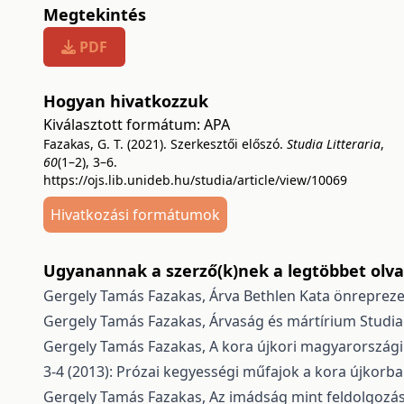
Megtekintés
PDF
Hogyan hivatkozzuk
Kiválasztott formátum:
APA
Fazakas, G. T. (2021). Szerkesztői előszó.
Studia Litteraria
,
60
(1–2), 3–6.
https://ojs.lib.unideb.hu/studia/article/view/10069
Hivatkozási formátumok
Ugyanannak a szerző(k)nek a legtöbbet olvas
Gergely Tamás Fazakas,
Árva Bethlen Kata önrepreze
Gergely Tamás Fazakas,
Árvaság és mártírium
Studia
Gergely Tamás Fazakas,
A kora újkori magyarország
3-4 (2013): Prózai kegyességi műfajok a kora újkorb
Gergely Tamás Fazakas,
Az imádság mint feldolgozá