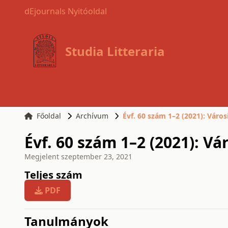
dEjournals Nyitóoldal
Studia Litteraria
Főoldal
Archívum
Évf. 60 szám 1–2 (2021): Város
Évf. 60 szám 1–2 (2021): Vá
Megjelent
szeptember 23, 2021
Teljes szám
PDF
issue.tableOfContents6a7
Tanulmányok