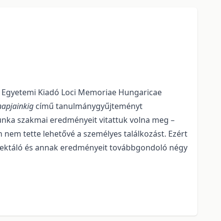
 Egyetemi Kiadó Loci Memoriae Hungaricae
napjainkig
című tanulmánygyűjteményt
 munka szakmai eredményeit vitattuk volna meg –
 nem tette lehetővé a személyes találkozást. Ezért
eflektáló és annak eredményeit továbbgondoló négy