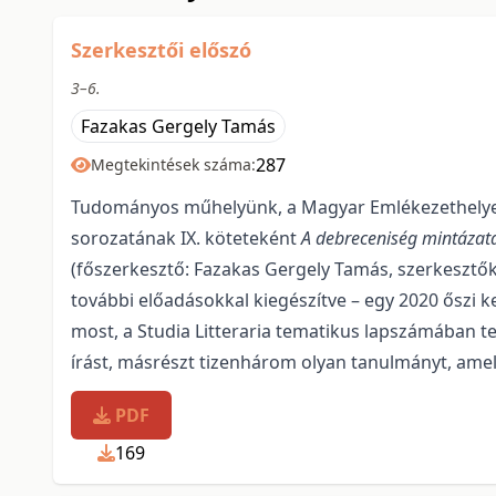
Szerkesztői előszó
3–6.
Fazakas Gergely Tamás
287
Megtekintések száma:
Tudományos műhelyünk, a Magyar Emlékezethelyek
sorozatának IX. köteteként
A debreceniség mintázatai
(főszerkesztő: Fazakas Gergely Tamás, szerkesztők:
további előadásokkal kiegészítve – egy 2020 őszi k
most, a Studia Litteraria tematikus lapszámában t
írást, másrészt tizenhárom olyan tanulmányt, ame
PDF
169