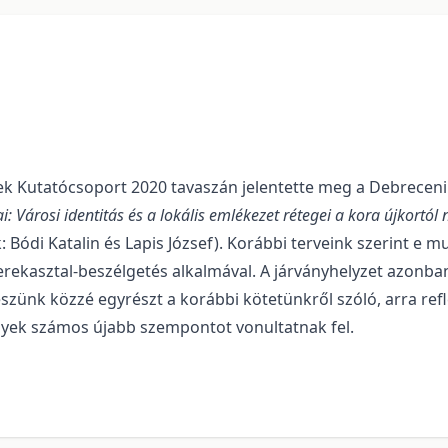
 Kutatócsoport 2020 tavaszán jelentette meg a Debreceni
: Városi identitás és a lokális emlékezet rétegei
a kora újkortól 
 Bódi Katalin és Lapis József). Korábbi terveink szerint e
erekasztal-beszélgetés alkalmával. A járványhelyzet azonban
eszünk közzé egyrészt a korábbi kötetünkről szóló, arra r
lyek számos újabb szempontot vonultatnak fel.