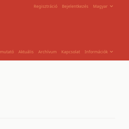
Regisztráció
Bejelentkezés
Magyar
tmutató
Aktuális
Archívum
Kapcsolat
Információk