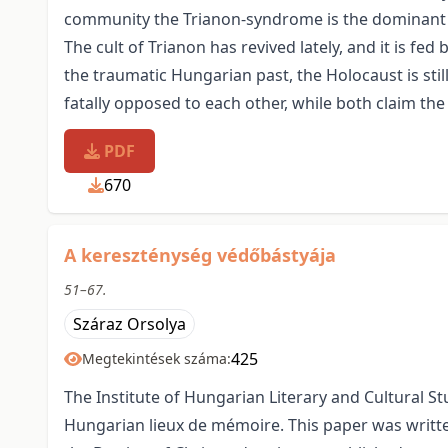
community the Trianon-syndrome is the dominant po
The cult of Trianon has revived lately, and it is fed 
the traumatic Hungarian past, the Holocaust is sti
fatally opposed to each other, while both claim the 
PDF
670
A kereszténység védőbástyája
51–67.
Száraz Orsolya
425
Megtekintések száma:
The Institute of Hungarian Literary and Cultural S
Hungarian lieux de mémoire. This paper was written