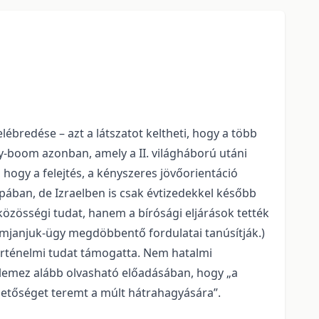
lébredése – azt a látszatot keltheti, hogy a több
ry-boom azonban, amely a II. világháború utáni
hogy a felejtés, a kényszeres jövőorientáció
ában, de Izraelben is csak évtizedekkel később
közösségi tudat, hanem a bírósági eljárások tették
emjanjuk-ügy megdöbbentő fordulatai tanúsítják.)
örténelmi tudat támogatta. Nem hatalmi
llemez alább olvasható előadásában, hogy „a
hetőséget teremt a múlt hátrahagyására”.