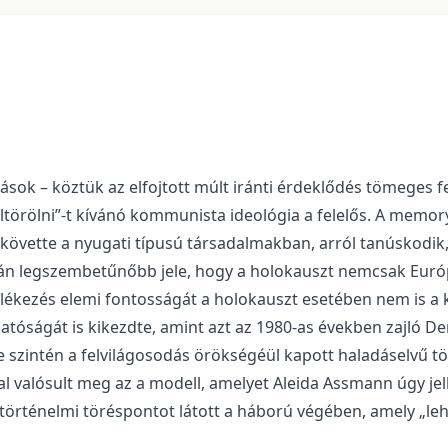
zások – köztük az elfojtott múlt iránti érdeklődés tömeges fe
eltörölni”-t kívánó kommunista ideológia a felelős. A memo
követte a nyugati típusú társadalmakban, arról tanúskodik, 
lán legszembetűnőbb jele, hogy a holokauszt nemcsak Európ
mlékezés elemi fontosságát a holokauszt esetében nem is a 
atóságát is kikezdte, amint azt az 1980-as években zajló D
 szintén a felvilágosodás örökségéül kapott haladáselvű t
al valósult meg az a modell, amelyet Aleida Assmann úgy je
 történelmi töréspontot látott a háború végében, amely „le