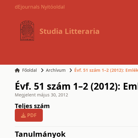
dEjournals Nyitóoldal
Studia Litteraria
Főoldal
Archívum
Évf. 51 szám 1–2 (2012): Emlé
Évf. 51 szám 1–2 (2012): E
Megjelent
május 30, 2012
Teljes szám
PDF
issue.tableOfContents6a7
Tanulmányok