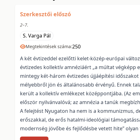
Szerkesztői előszó
2–7.
S. Varga Pál
250
Megtekintések száma:
A két évtizeddel ezelőtti kelet-közép-európai válto
évtizedes kollektív amnéziáért „a múltat végképp 
mintegy két-három évtizedes újjáépítési időszakot 
mélyebbről jön és általánosabb érvényű. Ennek ta
került a kollektív emlékezet középpontjába. (Az e
először nyilvánvalóvá; az amnézia a tanúk megbízh
A felejtést Nyugaton ha nem is a kommunizmus, de
erőszakkal, de erős hatalmi-ideológiai támogatáss
modernség jövőbe és fejlődésbe vetett hite” olyan