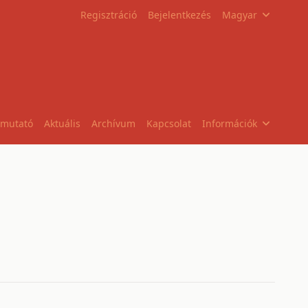
Regisztráció
Bejelentkezés
Magyar
tmutató
Aktuális
Archívum
Kapcsolat
Információk