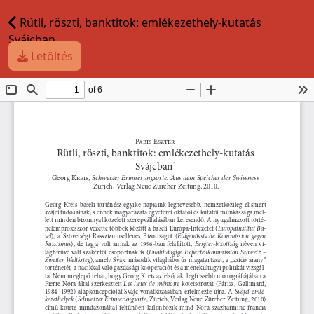
Rütli, röszti, banktitok: emlékezethely-kutatás
Svájcban
Letöltés