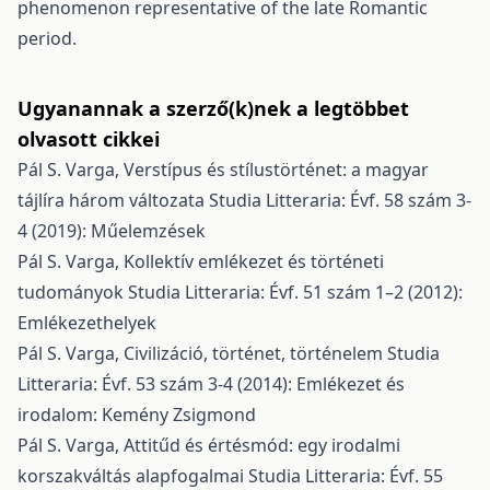
phenomenon representative of the late Romantic
period.
Ugyanannak a szerző(k)nek a legtöbbet
olvasott cikkei
Pál S. Varga,
Verstípus és stílustörténet: a magyar
tájlíra három változata
Studia Litteraria: Évf. 58 szám 3-
4 (2019): Műelemzések
Pál S. Varga,
Kollektív emlékezet és történeti
tudományok
Studia Litteraria: Évf. 51 szám 1–2 (2012):
Emlékezethelyek
Pál S. Varga,
Civilizáció, történet, történelem
Studia
Litteraria: Évf. 53 szám 3-4 (2014): Emlékezet és
irodalom: Kemény Zsigmond
Pál S. Varga,
Attitűd és értésmód: egy irodalmi
korszakváltás alapfogalmai
Studia Litteraria: Évf. 55