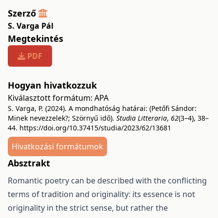
Szerző
S. Varga Pál
Megtekintés
PDF
Hogyan hivatkozzuk
Kiválasztott formátum:
APA
S. Varga, P. (2024). A mondhatóság határai: (Petőfi Sándor:
Minek nevezzelek?; Szörnyű idő).
Studia Litteraria
,
62
(3–4), 38–
44.
https://doi.org/10.37415/studia/2023/62/13681
Hivatkozási formátumok
Absztrakt
Romantic poetry can be described with the conflicting
terms of tradition and originality: its essence is not
originality in the strict sense, but rather the