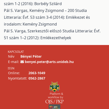
szám 1-2 (2016): Borbély Szilárd
Pál S. Vargas,
Kemény Zsigmond – 200
Studia
Litteraria: Évf. 53 szám 3-4 (2014): Emlékezet és
irodalom: Kemény Zsigmond
Pál S. Varga,
Szerkesztői előszó
Studia Litteraria: Évf.
51 szám 1–2 (2012): Emlékezethelyek
KAPCSOLAT
Név
Bényei Péter
E-mail:
benyei.peter@arts.unideb.hu
ISSN
Online:
2063-1049
Nyomtatott:
0562-2867