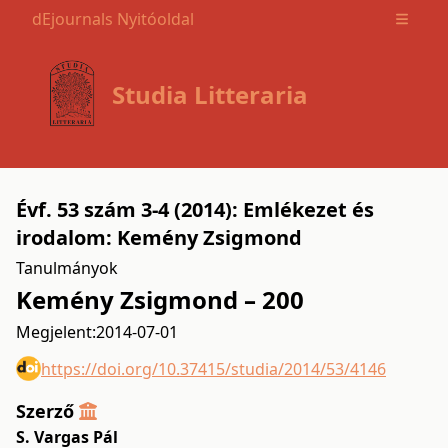
dEjournals Nyitóoldal
Open m
Studia Litteraria
Évf. 53 szám 3-4 (2014): Emlékezet és
irodalom: Kemény Zsigmond
Tanulmányok
Kemény Zsigmond – 200
Megjelent:
2014-07-01
https://doi.org/10.37415/studia/2014/53/4146
Szerző
S. Vargas Pál