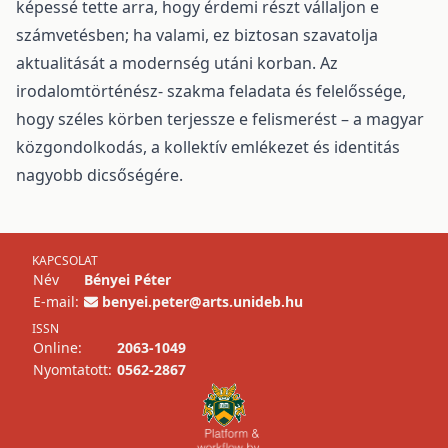
képessé tette arra, hogy érdemi részt vállaljon e
számvetésben; ha valami, ez biztosan szavatolja
aktualitását a modernség utáni korban. Az
irodalomtörténész- szakma feladata és felelőssége,
hogy széles körben terjessze e felismerést – a magyar
közgondolkodás, a kollektív emlékezet és identitás
nagyobb dicsőségére.
KAPCSOLAT
Név
Bényei Péter
E-mail:
benyei.peter@arts.unideb.hu
ISSN
Online:
2063-1049
Nyomtatott:
0562-2867