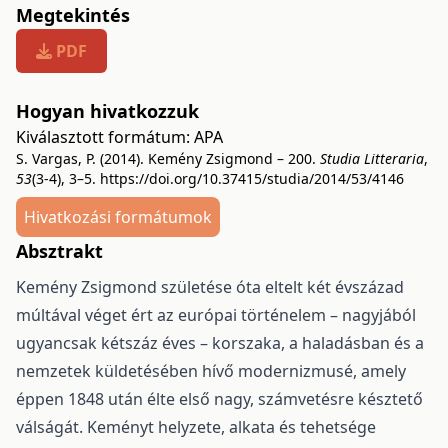
Megtekintés
PDF
Hogyan hivatkozzuk
Kiválasztott formátum:
APA
S. Vargas, P. (2014). Kemény Zsigmond – 200.
Studia Litteraria
,
53
(3-4), 3–5.
https://doi.org/10.37415/studia/2014/53/4146
Hivatkozási formátumok
Absztrakt
Kemény Zsigmond születése óta eltelt két évszázad
múltával véget ért az európai történelem – nagyjából
ugyancsak kétszáz éves – korszaka, a haladásban és a
nemzetek küldetésében hívő modernizmusé, amely
éppen 1848 után élte első nagy, számvetésre késztető
válságát. Keményt helyzete, alkata és tehetsége