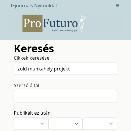
dEjournals Nyitóoldal
Open m
Keresés
Cikkek keresése
Szerző által
Publikált ez után