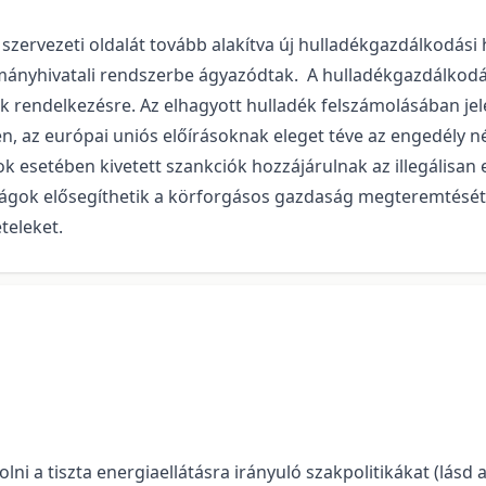
rvezeti oldalát tovább alakítva új hulladékgazdálkodási ha
ányhivatali rendszerbe ágyazódtak. A hulladékgazdálkodás
 rendelkezésre. Az elhagyott hulladék felszámolásában jele
n, az európai uniós előírásoknak eleget téve az engedély
ok esetében kivetett szankciók hozzájárulnak az illegálisa
ágok elősegíthetik a körforgásos gazdaság megteremtését,
teleket.
ni a tiszta energiaellátásra irányuló szakpolitikákat (lásd a