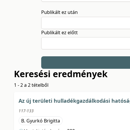
Publikált ez után
Publikált ez előtt
Keresési eredmények
1 - 2 a 2 tételből
Az új területi hulladékgazdálkodási hatós
117-133
B. Gyurkó Brigitta