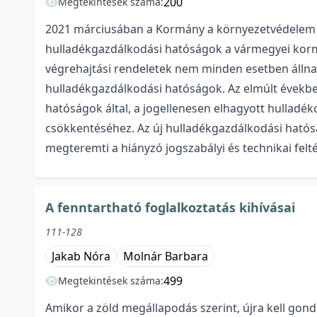
200
Megtekintések száma:
2021 márciusában a Kormány a környezetvédelem sze
hulladékgazdálkodási hatóságok a vármegyei korm
végrehajtási rendeletek nem minden esetben állnak
hulladékgazdálkodási hatóságok. Az elmúlt évekbe
hatóságok által, a jogellenesen elhagyott hulladék
csökkentéséhez. Az új hulladékgazdálkodási hatós
megteremti a hiányzó jogszabályi és technikai felté
A fenntartható foglalkoztatás kihívásai
111-128
Jakab Nóra
Molnár Barbara
499
Megtekintések száma:
Amikor a zöld megállapodás szerint, újra kell gondol