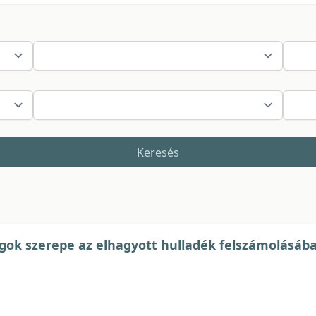
Keresés
ágok szerepe az elhagyott hulladék felszámolásáb