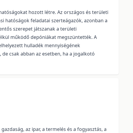
tóságokat hozott létre. Az országos és területi
i hatóságok feladatai szerteágazók, azonban a
ntős szerepet játszanak a területi
 nélkül működő depóniákat megszüntették. A
n elhelyezett hulladék mennyiségének
 de csak abban az esetben, ha a jogalkotó
 gazdaság, az ipar, a termelés és a fogyasztás, a