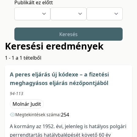
Publikált ez előtt
Keresés
Keresési eredmények
1 - 1 a 1 tételből
A peres eljárás új kódexe – a fizetési
meghagyásos eljárás nézőpontjából
94-113
Molnár Judit
254
Megtekintések száma:
A kormány az 1952. évi, jelenleg is hatályos polgári
perrendtartás hatálybalépését követő 60 év