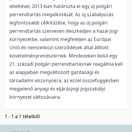
elteltével, 2013-ban határozta el egy új polgári
perrendtartás megalkotását. Az új szabályozás
legfontosabb célkitűzése, hogy az új polgári
perrendtartás szervesen illeszkedjen a hazai jogi
környezetbe, valamint megfeleljen az Európai
Unió és nemzetközi szerződések által állított
követelményrendszernek. Mindezeken belül egy
21. századi polgári perrendtartásnak reagálnia kell
az alapjaiban megváltozott gazdasági és
társadalmi viszonyokra, az ezzel összefüggésben
megjelenő anyagi és eljárásjogi jogszabályi
környezet változásaira.
1 - 1 a 1 tételből