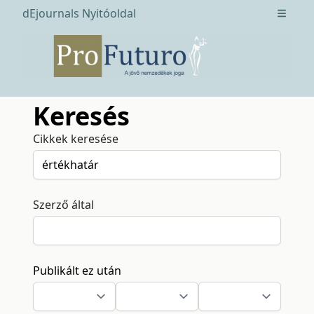
dEjournals Nyitóoldal
Open m
Keresés
Cikkek keresése
Szerző által
Publikált ez után