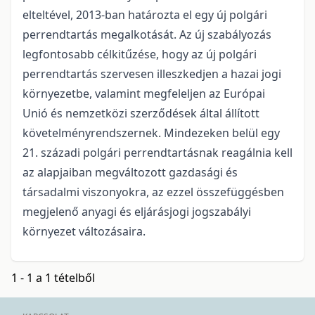
elteltével, 2013-ban határozta el egy új polgári
perrendtartás megalkotását. Az új szabályozás
legfontosabb célkitűzése, hogy az új polgári
perrendtartás szervesen illeszkedjen a hazai jogi
környezetbe, valamint megfeleljen az Európai
Unió és nemzetközi szerződések által állított
követelményrendszernek. Mindezeken belül egy
21. századi polgári perrendtartásnak reagálnia kell
az alapjaiban megváltozott gazdasági és
társadalmi viszonyokra, az ezzel összefüggésben
megjelenő anyagi és eljárásjogi jogszabályi
környezet változásaira.
1 - 1 a 1 tételből