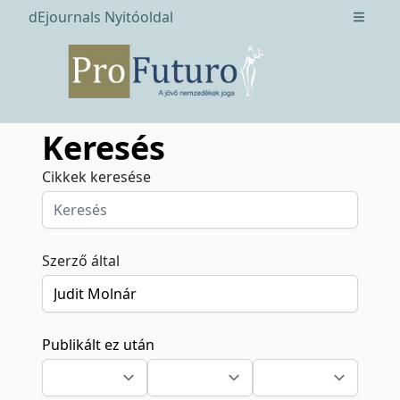
dEjournals Nyitóoldal
Open m
Keresés
Cikkek keresése
Szerző által
Publikált ez után