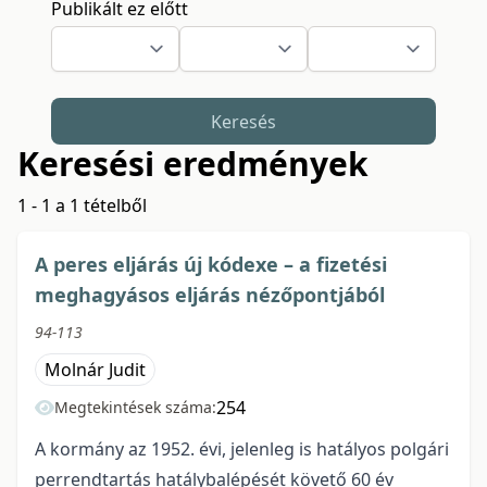
Publikált ez előtt
Keresés
Keresési eredmények
1 - 1 a 1 tételből
A peres eljárás új kódexe – a fizetési
meghagyásos eljárás nézőpontjából
94-113
Molnár Judit
254
Megtekintések száma:
A kormány az 1952. évi, jelenleg is hatályos polgári
perrendtartás hatálybalépését követő 60 év