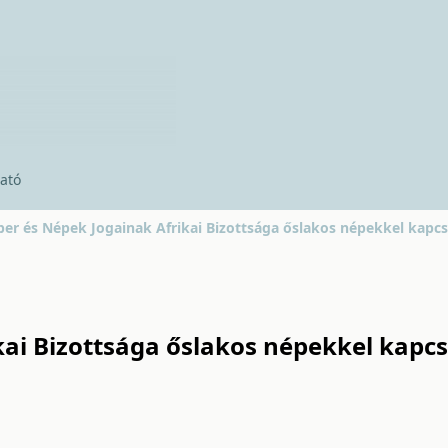
ató
er és Népek Jogainak Afrikai Bizottsága őslakos népekkel kapcs
ai Bizottsága őslakos népekkel kapcs