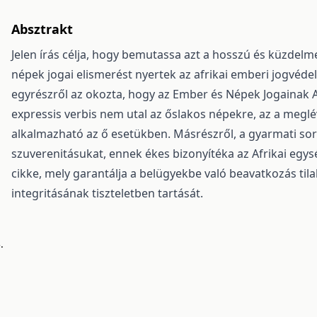
Absztrakt
Jelen írás célja, hogy bemutassa azt a hosszú és küzde
népek jogai elismerést nyertek az afrikai emberi jogvéd
egyrészről az okozta, hogy az Ember és Népek Jogainak Af
expressis verbis nem utal az őslakos népekre, az a megl
alkalmazható az ő esetükben. Másrészről, a gyarmati sorb
szuverenitásukat, ennek ékes bizonyítéka az Afrikai egys
cikke, mely garantálja a belügyekbe való beavatkozás tila
integritásának tiszteletben tartását.
.