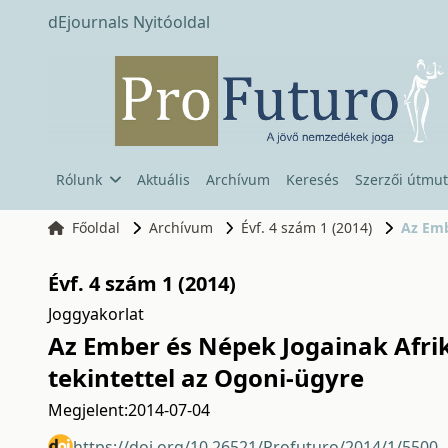
dEjournals Nyitóoldal
Rólunk
Aktuális
Archívum
Keresés
Szerzői útmut
Főoldal
Archívum
Évf. 4 szám 1 (2014)
Az Emb
Évf. 4 szám 1 (2014)
Joggyakorlat
Az Ember és Népek Jogainak Afrik
tekintettel az Ogoni-ügyre
Megjelent:
2014-07-04
https://doi.org/10.26521/Profuturo/2014/1/5500