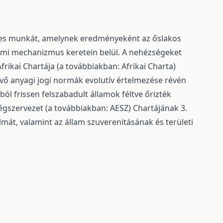
lmes munkát, amelynek eredményeként az őslakos
elmi mechanizmus keretein belül. A nehézségeket
rikai Chartája (a továbbiakban: Afrikai Charta)
évő anyagi jogi normák evolutív értelmezése révén
ól frissen felszabadult államok féltve őrizték
égszervezet (a továbbiakban: AESZ) Chartájának 3.
lmát, valamint az állam szuverenitásának és területi