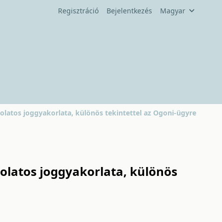
Regisztráció
Bejelentkezés
Magyar
olatos joggyakorlata, különös tekintettel az Ogoni-ügyre
olatos joggyakorlata, különös