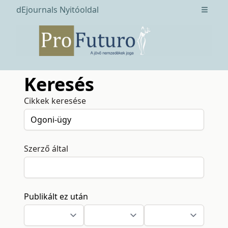
dEjournals Nyitóoldal
Open m
Keresés
Cikkek keresése
Szerző által
Publikált ez után