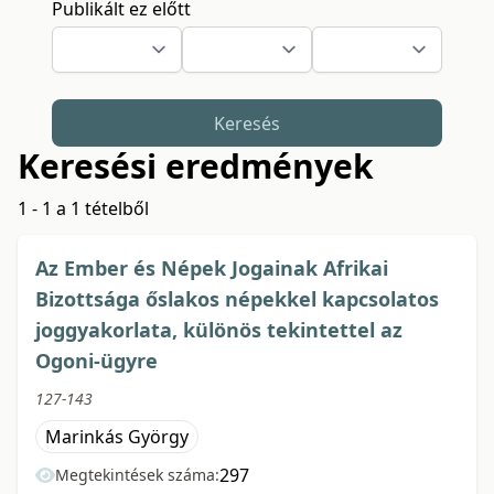
Publikált ez előtt
Keresés
Keresési eredmények
1 - 1 a 1 tételből
Az Ember és Népek Jogainak Afrikai
Bizottsága őslakos népekkel kapcsolatos
joggyakorlata, különös tekintettel az
Ogoni-ügyre
127-143
Marinkás György
297
Megtekintések száma: