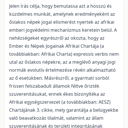
Jelen írás célja, hogy bemutassa azt a hosszú és
küzdelmes munkát, amelynek eredményeként az
őslakos népek jogai elismerést nyertek az afrikai
emberi jogvédelmi mechanizmus keretein belül. A
nehézségeket egyrészről az okozta, hogy az
Ember és Népek Jogainak Afrikai Chartája (a
továbbiakban: Afrikai Charta) expressis verbis nem
utal az őslakos népekre, az a meglévő anyagi jogi
normák evolutív értelmezése révén alkalmazható
az ő esetükben. Másrészről, a gyarmati sorból
frissen felszabadult államok féltve őrizték
szuverenitásukat, ennek ékes bizonyítéka az
Afrikai egységszervezet (a továbbiakban: AESZ)
Chartájának 3. cikke, mely garantálja a belügyekbe
való beavatkozás tilalmát, valamint az állam
szuverenitásának és területi integritásának