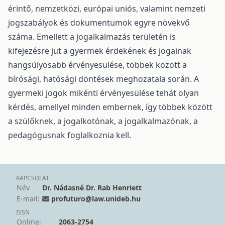
érintő, nemzetközi, európai uniós, valamint nemzeti
jogszabályok és dokumentumok egyre növekvő
száma. Emellett a jogalkalmazás területén is
kifejezésre jut a gyermek érdekének és jogainak
hangsúlyosabb érvényesülése, többek között a
bírósági, hatósági döntések meghozatala során. A
gyermeki jogok mikénti érvényesülése tehát olyan
kérdés, amellyel minden embernek, így többek között
a szülőknek, a jogalkotónak, a jogalkalmazónak, a
pedagógusnak foglalkoznia kell.
KAPCSOLAT
Név
Dr. Nádasné Dr. Rab Henriett
E-mail:
profuturo@law.unideb.hu
ISSN
Online:
2063-2754