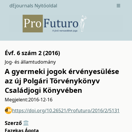
dEjournals Nyitóoldal
Open m
Évf. 6 szám 2 (2016)
Jog- és államtudomány
A gyermeki jogok érvényesülése
az új Polgári Törvénykönyv
Családjogi Könyvében
Megjelent:
2016-12-16
https://doi.org/10.26521/Profuturo/2016/2/5131
Szerző
Fazekas Ágota