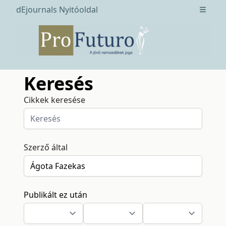
dEjournals Nyitóoldal
Open m
Keresés
Cikkek keresése
Szerző által
Publikált ez után