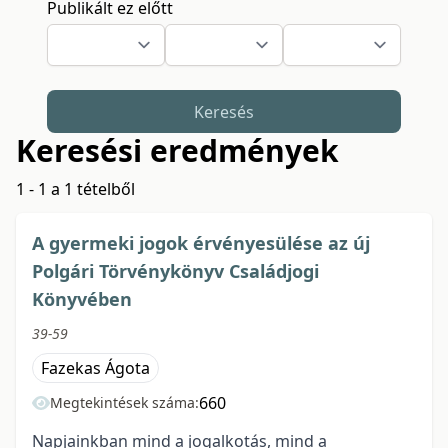
Publikált ez előtt
Keresés
Keresési eredmények
1 - 1 a 1 tételből
A gyermeki jogok érvényesülése az új
Polgári Törvénykönyv Családjogi
Könyvében
39-59
Fazekas Ágota
660
Megtekintések száma:
Napjainkban mind a jogalkotás, mind a