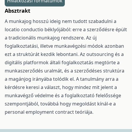
Hivatkozási formátumok
Absztrakt
A munkajog hosszú ideig nem tudott szabadulni a
locatio conductio béklyójából: erre a szerződésre épült
a tradicionális munkajog rendszere. Az új
foglalkoztatási, illetve munkavégzési módok azonban
ezt a struktúrát kezdik lebontani. Az outsourcing és a
digitális platformok általi foglalkoztatás megtörte a
munkaszerződés uralmát, és a szerződéses struktúra
a magánjog irányába tolódik el. A tanulmány arra a
kérdésre keresi a választ, hogy mindez mit jelent a
munkavégző védelme és a foglalkoztató felelőssége
szempontjából, továbbá hogy megoldást kínál-e a
personal employment contract teóriája.