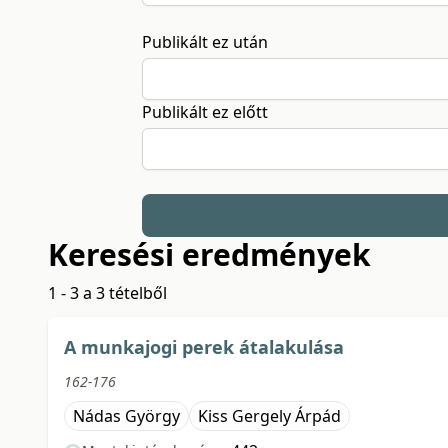
Publikált ez után
Publikált ez előtt
Keresési eredmények
1 - 3 a 3 tételből
A munkajogi perek átalakulása
162-176
Nádas György
Kiss Gergely Árpád