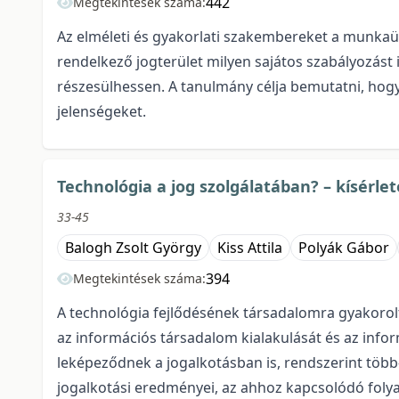
442
Megtekintések száma:
Az elméleti és gyakorlati szakembereket a munkaüg
rendelkező jogterület milyen sajátos szabályozás
részesülhessen. A tanulmány célja bemutatni, hogy
jelenségeket.
Technológia a jog szolgálatában? – kísérl
33-45
Balogh Zsolt György
Kiss Attila
Polyák Gábor
394
Megtekintések száma:
A technológia fejlődésének társadalomra gyakorol
az információs társadalom kialakulását és az info
leképeződnek a jogalkotásban is, rendszerint több
jogalkotási eredményei, az ahhoz kapcsolódó folyam