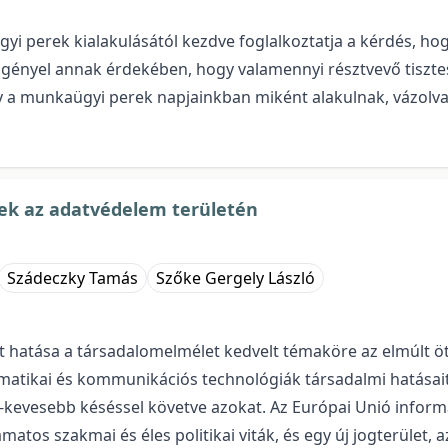
yi perek kialakulásától kezdve foglalkoztatja a kérdés, h
t igényel annak érdekében, hogy valamennyi résztvevő tisz
 a munkaügyi perek napjainkban miként alakulnak, vázolva 
etek az adatvédelem területén
Szádeczky Tamás
Szőke Gergely László
t hatása a társadalomelmélet kedvelt témaköre az elmúlt ö
rmatikai és kommunikációs technológiák társadalmi hatásait
-kevesebb késéssel követve azokat. Az Európai Unió inform
atos szakmai és éles politikai viták, és egy új jogterület,