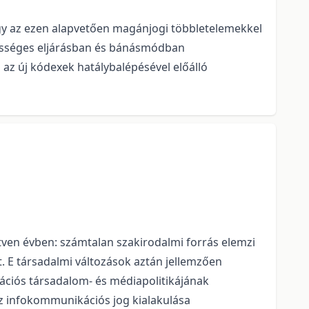
ogy az ezen alapvetően magánjogi többletelemekkel
tességes eljárásban és bánásmódban
az új kódexek hatálybalépésével előálló
tven évben: számtalan szakirodalmi forrás elemzi
. E társadalmi változások aztán jellemzően
ációs társadalom- és médiapolitikájának
 az infokommunikációs jog kialakulása