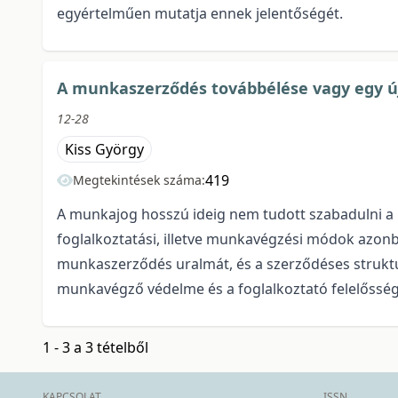
egyértelműen mutatja ennek jelentőségét.
A munkaszerződés továbbélése vagy egy új
12-28
Kiss György
419
Megtekintések száma:
A munkajog hosszú ideig nem tudott szabadulni a l
foglalkoztatási, illetve munkavégzési módok azonba
munkaszerződés uralmát, és a szerződéses struktúr
munkavégző védelme és a foglalkoztató felelősség
1 - 3 a 3 tételből
KAPCSOLAT
ISSN