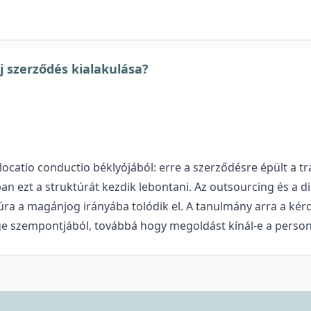
 szerződés kialakulása?
ocatio conductio béklyójából: erre a szerződésre épült a tr
n ezt a struktúrát kezdik lebontani. Az outsourcing és a dig
a a magánjog irányába tolódik el. A tanulmány arra a kérdé
e szempontjából, továbbá hogy megoldást kínál-e a person