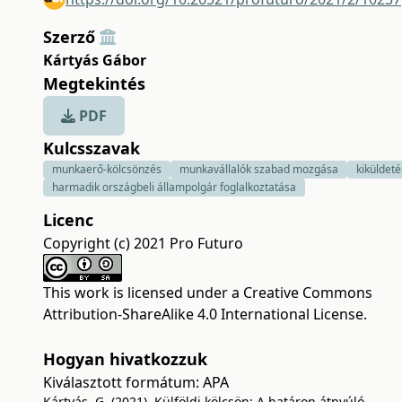
Szerző
Kártyás Gábor
Megtekintés
PDF
Kulcsszavak
munkaerő-kölcsönzés
munkavállalók szabad mozgása
kiküldeté
harmadik országbeli állampolgár foglalkoztatása
Licenc
Copyright (c) 2021 Pro Futuro
This work is licensed under a
Creative Commons
Attribution-ShareAlike 4.0 International License
.
Hogyan hivatkozzuk
Kiválasztott formátum:
APA
Kártyás, G. (2021). Külföldi kölcsön: A határon átnyúló