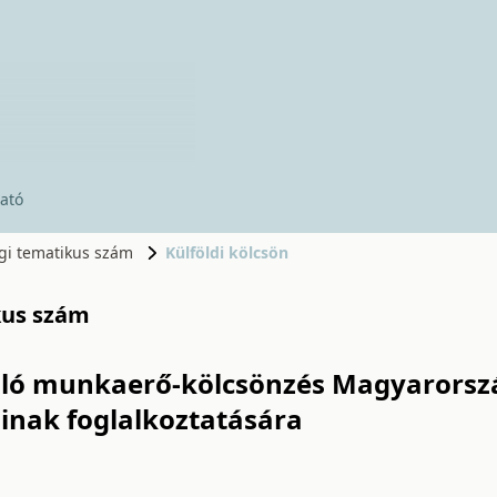
ató
ogi tematikus szám
Külföldi kölcsön
kus szám
yúló munkaerő-kölcsönzés Magyarorszá
inak foglalkoztatására