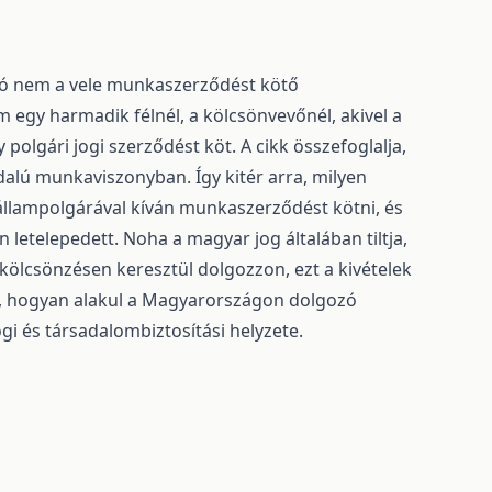
ló nem a vele munkaszerződést kötő
egy harmadik félnél, a kölcsönvevőnél, akivel a
lgári jogi szerződést köt. A cikk összefoglalja,
lú munkaviszonyban. Így kitér arra, milyen
állampolgárával kíván munkaszerződést kötni, és
letelepedett. Noha a magyar jog általában tiltja,
lcsönzésen keresztül dolgozzon, ezt a kivételek
ja, hogyan alakul a Magyarországon dolgozó
i és társadalombiztosítási helyzete.