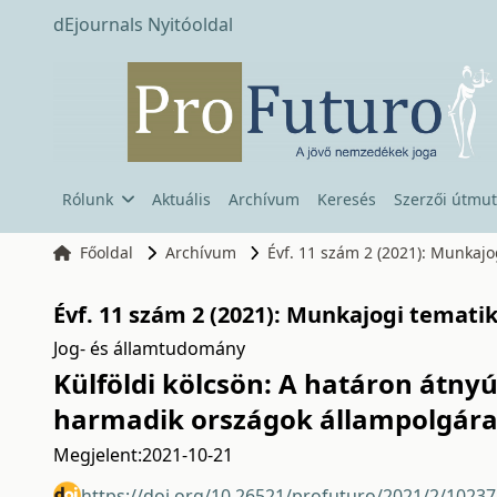
dEjournals Nyitóoldal
Rólunk
Aktuális
Archívum
Keresés
Szerzői útmut
Főoldal
Archívum
Évf. 11 szám 2 (2021): Munkaj
Évf. 11 szám 2 (2021): Munkajogi temati
Jog- és államtudomány
Külföldi kölcsön: A határon átn
harmadik országok állampolgára
Megjelent:
2021-10-21
https://doi.org/10.26521/profuturo/2021/2/10237