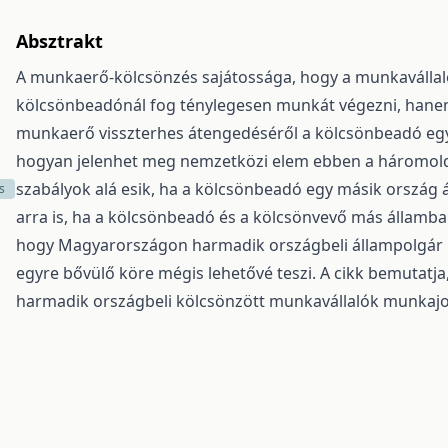
Absztrakt
A munkaerő-kölcsönzés sajátossága, hogy a munkaválla
kölcsönbeadónál fog ténylegesen munkát végezni, hanem 
munkaerő visszterhes átengedéséről a kölcsönbeadó egy po
hogyan jelenhet meg nemzetközi elem ebben a háromolda
szabályok alá esik, ha a kölcsönbeadó egy másik ország 
s
arra is, ha a kölcsönbeadó és a kölcsönvevő más államban 
hogy Magyarországon harmadik országbeli állampolgár kö
egyre bővülő köre mégis lehetővé teszi. A cikk bemutat
harmadik országbeli kölcsönzött munkavállalók munkajog