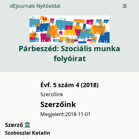
dEjournals Nyitóoldal
Open m
Párbeszéd: Szociális munka
folyóirat
Évf. 5 szám 4 (2018)
Szerzőink
Szerzőink
Megjelent:
2018-11-01
Szerző
Szoboszlai Katalin