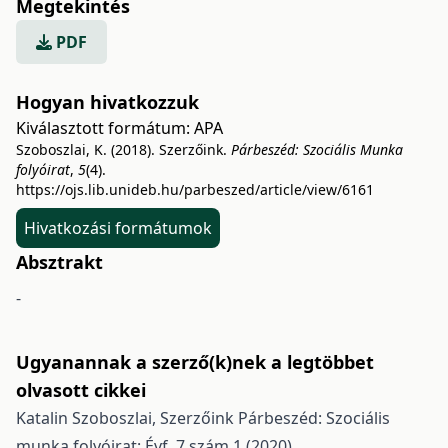
Megtekintés
PDF
Hogyan hivatkozzuk
Kiválasztott formátum:
APA
Szoboszlai, K. (2018). Szerzőink.
Párbeszéd: Szociális Munka
folyóirat
,
5
(4).
https://ojs.lib.unideb.hu/parbeszed/article/view/6161
Hivatkozási formátumok
Absztrakt
-
Ugyanannak a szerző(k)nek a legtöbbet
olvasott cikkei
Katalin Szoboszlai,
Szerzőink
Párbeszéd: Szociális
munka folyóirat: Évf. 7 szám 1 (2020)