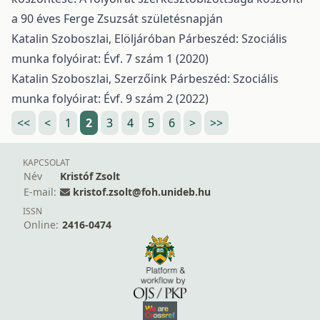
a 90 éves Ferge Zsuzsát születésnapján
Katalin Szoboszlai,
Elöljáróban
Párbeszéd: Szociális
munka folyóirat: Évf. 7 szám 1 (2020)
Katalin Szoboszlai,
Szerzőink
Párbeszéd: Szociális
munka folyóirat: Évf. 9 szám 2 (2022)
<<
<
1
2
3
4
5
6
>
>>
KAPCSOLAT
Név
Kristóf Zsolt
E-mail:
kristof.zsolt@foh.unideb.hu
ISSN
Online:
2416-0474