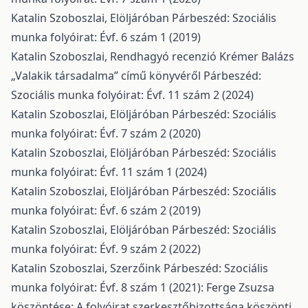
Katalin Szoboszlai,
Elöljáróban
Párbeszéd: Szociális
munka folyóirat: Évf. 6 szám 1 (2019)
Katalin Szoboszlai,
Rendhagyó recenzió Krémer Balázs
„Valakik társadalma” című könyvéről
Párbeszéd:
Szociális munka folyóirat: Évf. 11 szám 2 (2024)
Katalin Szoboszlai,
Elöljáróban
Párbeszéd: Szociális
munka folyóirat: Évf. 7 szám 2 (2020)
Katalin Szoboszlai,
Elöljáróban
Párbeszéd: Szociális
munka folyóirat: Évf. 11 szám 1 (2024)
Katalin Szoboszlai,
Elöljáróban
Párbeszéd: Szociális
munka folyóirat: Évf. 6 szám 2 (2019)
Katalin Szoboszlai,
Elöljáróban
Párbeszéd: Szociális
munka folyóirat: Évf. 9 szám 2 (2022)
Katalin Szoboszlai,
Szerzőink
Párbeszéd: Szociális
munka folyóirat: Évf. 8 szám 1 (2021): Ferge Zsuzsa
köszöntése: A folyóirat szerkesztőbizottsága köszönti