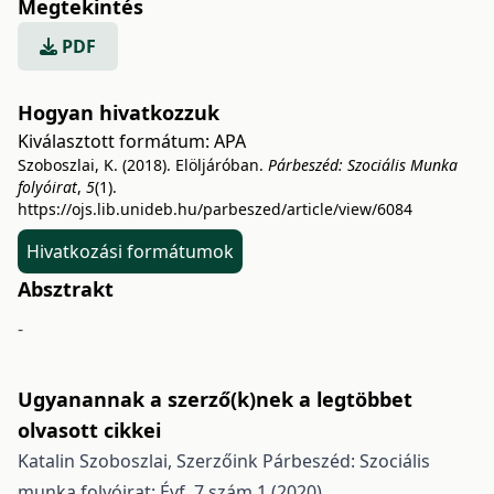
Megtekintés
PDF
Hogyan hivatkozzuk
Kiválasztott formátum:
APA
Szoboszlai, K. (2018). Elöljáróban.
Párbeszéd: Szociális Munka
folyóirat
,
5
(1).
https://ojs.lib.unideb.hu/parbeszed/article/view/6084
Hivatkozási formátumok
Absztrakt
-
Ugyanannak a szerző(k)nek a legtöbbet
olvasott cikkei
Katalin Szoboszlai,
Szerzőink
Párbeszéd: Szociális
munka folyóirat: Évf. 7 szám 1 (2020)