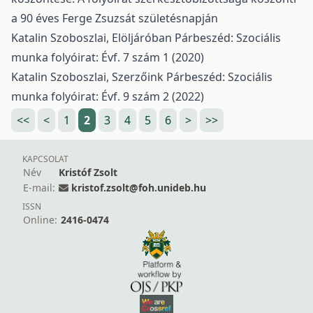
a 90 éves Ferge Zsuzsát születésnapján
Katalin Szoboszlai,
Elöljáróban
Párbeszéd: Szociális
munka folyóirat: Évf. 7 szám 1 (2020)
Katalin Szoboszlai,
Szerzőink
Párbeszéd: Szociális
munka folyóirat: Évf. 9 szám 2 (2022)
<<
<
1
2
3
4
5
6
>
>>
KAPCSOLAT
Név
Kristóf Zsolt
E-mail:
kristof.zsolt@foh.unideb.hu
ISSN
Online:
2416-0474