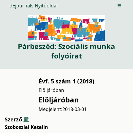
dEjournals Nyitóoldal
Open m
Párbeszéd: Szociális munka
folyóirat
Évf. 5 szám 1 (2018)
Elöljáróban
Elöljáróban
Megjelent:
2018-03-01
Szerző
Szoboszlai Katalin