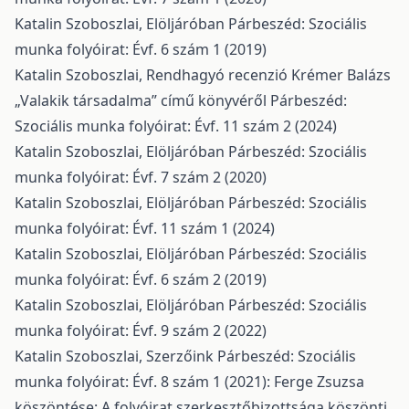
Katalin Szoboszlai,
Elöljáróban
Párbeszéd: Szociális
munka folyóirat: Évf. 6 szám 1 (2019)
Katalin Szoboszlai,
Rendhagyó recenzió Krémer Balázs
„Valakik társadalma” című könyvéről
Párbeszéd:
Szociális munka folyóirat: Évf. 11 szám 2 (2024)
Katalin Szoboszlai,
Elöljáróban
Párbeszéd: Szociális
munka folyóirat: Évf. 7 szám 2 (2020)
Katalin Szoboszlai,
Elöljáróban
Párbeszéd: Szociális
munka folyóirat: Évf. 11 szám 1 (2024)
Katalin Szoboszlai,
Elöljáróban
Párbeszéd: Szociális
munka folyóirat: Évf. 6 szám 2 (2019)
Katalin Szoboszlai,
Elöljáróban
Párbeszéd: Szociális
munka folyóirat: Évf. 9 szám 2 (2022)
Katalin Szoboszlai,
Szerzőink
Párbeszéd: Szociális
munka folyóirat: Évf. 8 szám 1 (2021): Ferge Zsuzsa
köszöntése: A folyóirat szerkesztőbizottsága köszönti