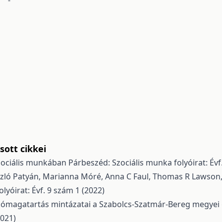
-
ott cikkei
zociális munkában
Párbeszéd: Szociális munka folyóirat: Évf
László Patyán, Marianna Móré, Anna C Faul, Thomas R Lawson
lyóirat: Évf. 9 szám 1 (2022)
ikómagatartás mintázatai a Szabolcs-Szatmár-Bereg megyei 
2021)