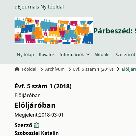
dEjournals Nyitóoldal
Párbeszéd: 
Nyitólap
Rovatok
Információk
Aktuális
Szerzői ú
Főoldal
Archívum
Évf. 5 szám 1 (2018)
Elöljá
Évf. 5 szám 1 (2018)
Elöljáróban
Elöljáróban
Megjelent:
2018-03-01
Szerző
Szoboszlai Katalin