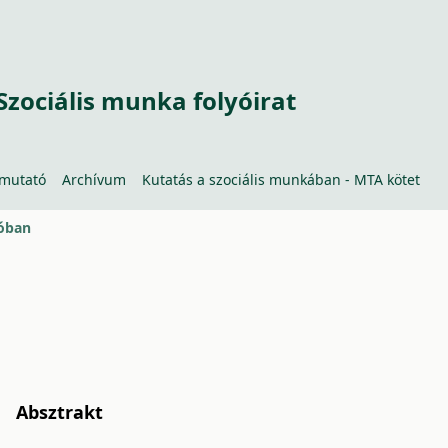
Szociális munka folyóirat
tmutató
Archívum
Kutatás a szociális munkában - MTA kötet
róban
Absztrakt