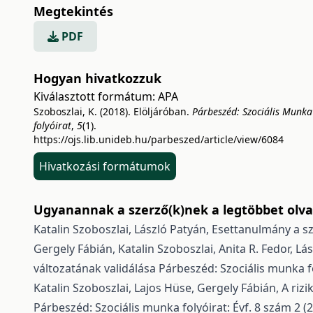
Megtekintés
PDF
Hogyan hivatkozzuk
Kiválasztott formátum:
APA
Szoboszlai, K. (2018). Elöljáróban.
Párbeszéd: Szociális Munka
folyóirat
,
5
(1).
https://ojs.lib.unideb.hu/parbeszed/article/view/6084
Hivatkozási formátumok
Ugyanannak a szerző(k)nek a legtöbbet olvas
Katalin Szoboszlai, László Patyán,
Esettanulmány a s
Gergely Fábián, Katalin Szoboszlai, Anita R. Fedor, 
változatának validálása
Párbeszéd: Szociális munka fo
Katalin Szoboszlai, Lajos Hüse, Gergely Fábián,
A riz
Párbeszéd: Szociális munka folyóirat: Évf. 8 szám 2 (