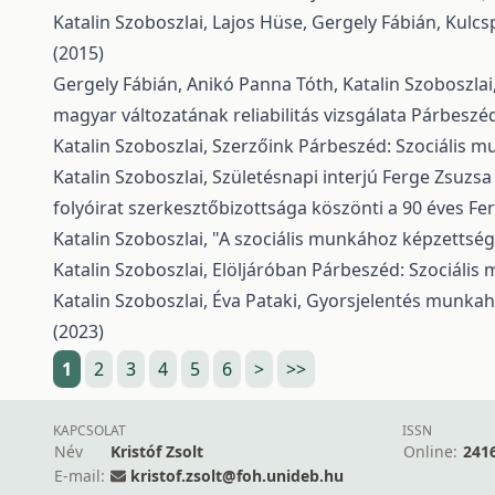
Katalin Szoboszlai, Lajos Hüse, Gergely Fábián,
Kulcs
(2015)
Gergely Fábián, Anikó Panna Tóth, Katalin Szoboszlai
magyar változatának reliabilitás vizsgálata
Párbeszéd:
Katalin Szoboszlai,
Szerzőink
Párbeszéd: Szociális mu
Katalin Szoboszlai,
Születésnapi interjú Ferge Zsuzsa
folyóirat szerkesztőbizottsága köszönti a 90 éves Fe
Katalin Szoboszlai,
"A szociális munkához képzettség 
Katalin Szoboszlai,
Elöljáróban
Párbeszéd: Szociális m
Katalin Szoboszlai, Éva Pataki,
Gyorsjelentés munkahe
(2023)
1
2
3
4
5
6
>
>>
KAPCSOLAT
ISSN
Név
Kristóf Zsolt
Online:
241
E-mail:
kristof.zsolt@foh.unideb.hu