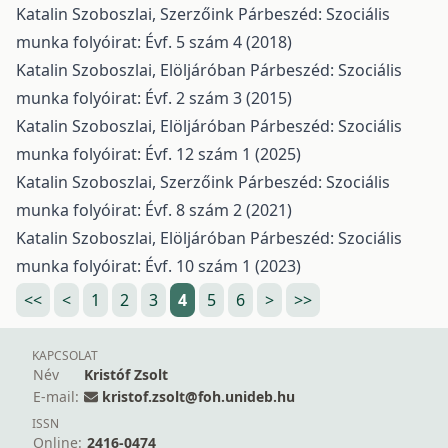
Katalin Szoboszlai,
Szerzőink
Párbeszéd: Szociális
munka folyóirat: Évf. 5 szám 4 (2018)
Katalin Szoboszlai,
Elöljáróban
Párbeszéd: Szociális
munka folyóirat: Évf. 2 szám 3 (2015)
Katalin Szoboszlai,
Elöljáróban
Párbeszéd: Szociális
munka folyóirat: Évf. 12 szám 1 (2025)
Katalin Szoboszlai,
Szerzőink
Párbeszéd: Szociális
munka folyóirat: Évf. 8 szám 2 (2021)
Katalin Szoboszlai,
Elöljáróban
Párbeszéd: Szociális
munka folyóirat: Évf. 10 szám 1 (2023)
<<
<
1
2
3
4
5
6
>
>>
KAPCSOLAT
Név
Kristóf Zsolt
E-mail:
kristof.zsolt@foh.unideb.hu
ISSN
Online:
2416-0474