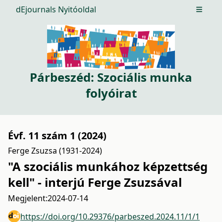
dEjournals Nyitóoldal
Open m
Párbeszéd: Szociális munka
folyóirat
Évf. 11 szám 1 (2024)
Ferge Zsuzsa (1931-2024)
"A szociális munkához képzettség
kell" - interjú Ferge Zsuzsával
Megjelent:
2024-07-14
https://doi.org/10.29376/parbeszed.2024.11/1/1