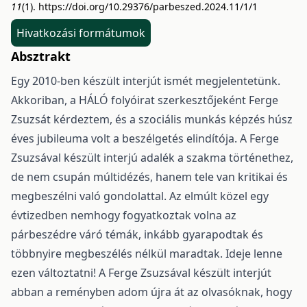
11
(1).
https://doi.org/10.29376/parbeszed.2024.11/1/1
Hivatkozási formátumok
Absztrakt
Egy 2010-ben készült interjút ismét megjelentetünk.
Akkoriban, a HÁLÓ folyóirat szerkesztőjeként Ferge
Zsuzsát kérdeztem, és a szociális munkás képzés húsz
éves jubileuma volt a beszélgetés elindítója. A Ferge
Zsuzsával készült interjú adalék a szakma történethez,
de nem csupán múltidézés, hanem tele van kritikai és
megbeszélni való gondolattal. Az elmúlt közel egy
évtizedben nemhogy fogyatkoztak volna az
párbeszédre váró témák, inkább gyarapodtak és
többnyire megbeszélés nélkül maradtak. Ideje lenne
ezen változtatni! A Ferge Zsuzsával készült interjút
abban a reményben adom újra át az olvasóknak, hogy