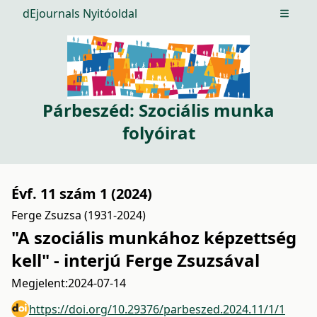
dEjournals Nyitóoldal
Open m
Párbeszéd: Szociális munka
folyóirat
Évf. 11 szám 1 (2024)
Ferge Zsuzsa (1931-2024)
"A szociális munkához képzettség
kell" - interjú Ferge Zsuzsával
Megjelent:
2024-07-14
https://doi.org/10.29376/parbeszed.2024.11/1/1