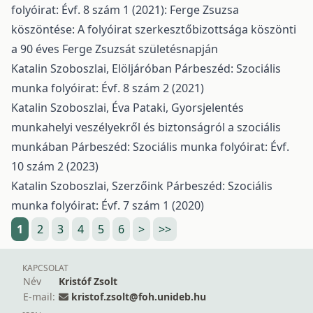
folyóirat: Évf. 8 szám 1 (2021): Ferge Zsuzsa
köszöntése: A folyóirat szerkesztőbizottsága köszönti
a 90 éves Ferge Zsuzsát születésnapján
Katalin Szoboszlai,
Elöljáróban
Párbeszéd: Szociális
munka folyóirat: Évf. 8 szám 2 (2021)
Katalin Szoboszlai, Éva Pataki,
Gyorsjelentés
munkahelyi veszélyekről és biztonságról a szociális
munkában
Párbeszéd: Szociális munka folyóirat: Évf.
10 szám 2 (2023)
Katalin Szoboszlai,
Szerzőink
Párbeszéd: Szociális
munka folyóirat: Évf. 7 szám 1 (2020)
1
2
3
4
5
6
>
>>
KAPCSOLAT
Név
Kristóf Zsolt
E-mail:
kristof.zsolt@foh.unideb.hu