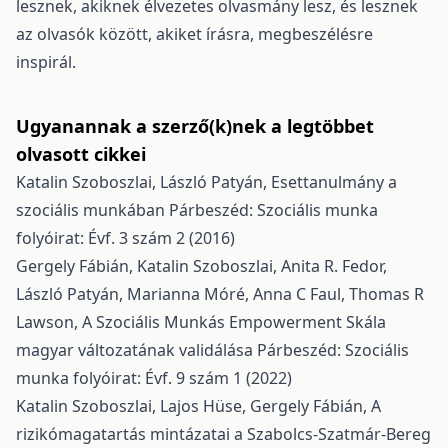
lesznek, akiknek élvezetes olvasmány lesz, és lesznek
az olvasók között, akiket írásra, megbeszélésre
inspirál.
Ugyanannak a szerző(k)nek a legtöbbet
olvasott cikkei
Katalin Szoboszlai, László Patyán,
Esettanulmány a
szociális munkában
Párbeszéd: Szociális munka
folyóirat: Évf. 3 szám 2 (2016)
Gergely Fábián, Katalin Szoboszlai, Anita R. Fedor,
László Patyán, Marianna Móré, Anna C Faul, Thomas R
Lawson,
A Szociális Munkás Empowerment Skála
magyar változatának validálása
Párbeszéd: Szociális
munka folyóirat: Évf. 9 szám 1 (2022)
Katalin Szoboszlai, Lajos Hüse, Gergely Fábián,
A
rizikómagatartás mintázatai a Szabolcs-Szatmár-Bereg