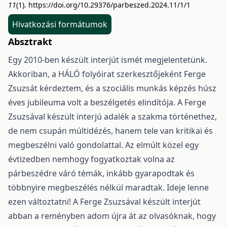
11
(1).
https://doi.org/10.29376/parbeszed.2024.11/1/1
Hivatkozási formátumok
Absztrakt
Egy 2010-ben készült interjút ismét megjelentetünk.
Akkoriban, a HÁLÓ folyóirat szerkesztőjeként Ferge
Zsuzsát kérdeztem, és a szociális munkás képzés húsz
éves jubileuma volt a beszélgetés elindítója. A Ferge
Zsuzsával készült interjú adalék a szakma történethez,
de nem csupán múltidézés, hanem tele van kritikai és
megbeszélni való gondolattal. Az elmúlt közel egy
évtizedben nemhogy fogyatkoztak volna az
párbeszédre váró témák, inkább gyarapodtak és
többnyire megbeszélés nélkül maradtak. Ideje lenne
ezen változtatni! A Ferge Zsuzsával készült interjút
abban a reményben adom újra át az olvasóknak, hogy