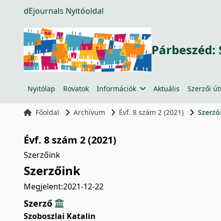
dEjournals Nyitóoldal
Párbeszéd: 
Nyitólap
Rovatok
Információk
Aktuális
Szerzői ú
Főoldal
Archívum
Évf. 8 szám 2 (2021)
Szerző
Évf. 8 szám 2 (2021)
Szerzőink
Szerzőink
Megjelent:
2021-12-22
Szerző
Szoboszlai Katalin