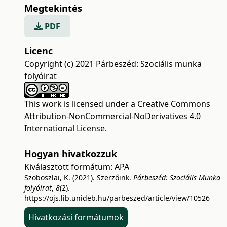
Megtekintés
PDF
Licenc
Copyright (c) 2021 Párbeszéd: Szociális munka
folyóirat
This work is licensed under a
Creative Commons
Attribution-NonCommercial-NoDerivatives 4.0
International License
.
Hogyan hivatkozzuk
Kiválasztott formátum:
APA
Szoboszlai, K. (2021). Szerzőink.
Párbeszéd: Szociális Munka
folyóirat
,
8
(2).
https://ojs.lib.unideb.hu/parbeszed/article/view/10526
Hivatkozási formátumok