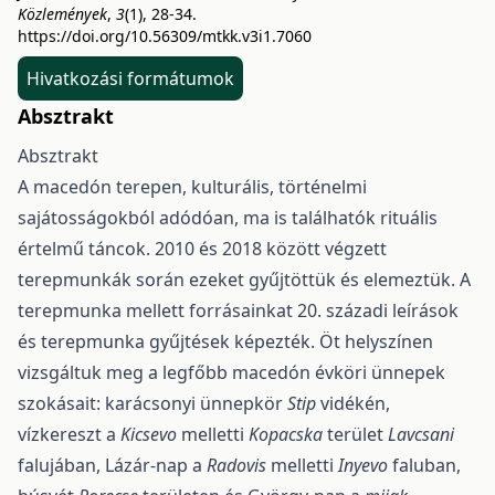
Közlemények
,
3
(1), 28-34.
https://doi.org/10.56309/mtkk.v3i1.7060
Hivatkozási formátumok
Absztrakt
Absztrakt
A macedón terepen, kulturális, történelmi
sajátosságokból adódóan, ma is találhatók rituális
értelmű táncok. 2010 és 2018 között végzett
terepmunkák során ezeket gyűjtöttük és elemeztük. A
terepmunka mellett forrásainkat 20. századi leírások
és terepmunka gyűjtések képezték. Öt helyszínen
vizsgáltuk meg a legfőbb macedón évköri ünnepek
szokásait: karácsonyi ünnepkör
Stip
vidékén,
vízkereszt a
Kicsevo
melletti
Kopacska
terület
Lavcsani
falujában, Lázár-nap a
Radovis
melletti
Inyevo
faluban,