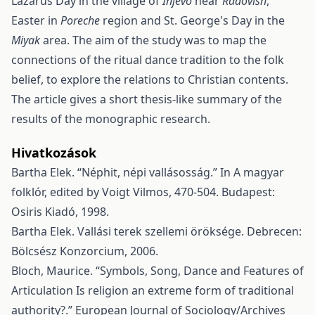
Lazarus Day in the village of
Injevo
near
Radovish
,
Easter in
Poreche
region and St. George's Day in the
Miyak
area. The aim of the study was to map the
connections of the ritual dance tradition to the folk
belief, to explore the relations to Christian contents.
The article gives a short thesis-like summary of the
results of the monographic research.
Hivatkozások
Bartha Elek. “Néphit, népi vallásosság.” In A magyar
folklór, edited by Voigt Vilmos, 470-504. Budapest:
Osiris Kiadó, 1998.
Bartha Elek. Vallási terek szellemi öröksége. Debrecen:
Bölcsész Konzorcium, 2006.
Bloch, Maurice. “Symbols, Song, Dance and Features of
Articulation Is religion an extreme form of traditional
authority?.” European Journal of Sociology/Archives