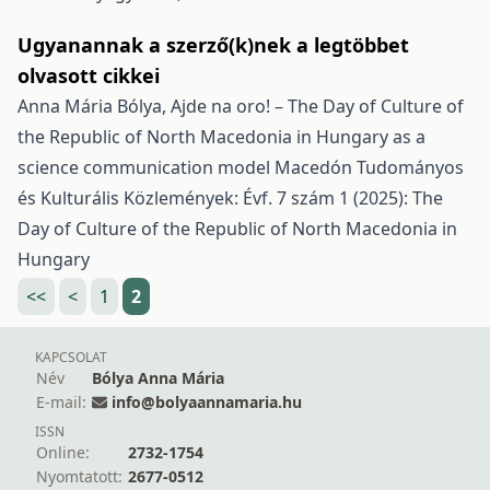
Ugyanannak a szerző(k)nek a legtöbbet
olvasott cikkei
Anna Mária Bólya,
Ajde na oro! – The Day of Culture of
the Republic of North Macedonia in Hungary as a
science communication model
Macedón Tudományos
és Kulturális Közlemények: Évf. 7 szám 1 (2025): The
Day of Culture of the Republic of North Macedonia in
Hungary
<<
<
1
2
KAPCSOLAT
Név
Bólya Anna Mária
E-mail:
info@bolyaannamaria.hu
ISSN
Online:
2732-1754
Nyomtatott:
2677-0512