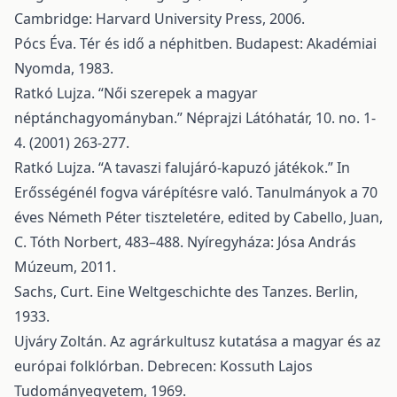
Cambridge: Harvard University Press, 2006.
Pócs Éva. Tér és idő a néphitben. Budapest: Akadémiai
Nyomda, 1983.
Ratkó Lujza. “Női szerepek a magyar
néptánchagyományban.” Néprajzi Látóhatár, 10. no. 1-
4. (2001) 263-277.
Ratkó Lujza. “A tavaszi falujáró-kapuzó játékok.” In
Erősségénél fogva várépítésre való. Tanulmányok a 70
éves Németh Péter tiszteletére, edited by Cabello, Juan,
C. Tóth Norbert, 483–488. Nyíregyháza: Jósa András
Múzeum, 2011.
Sachs, Curt. Eine Weltgeschichte des Tanzes. Berlin,
1933.
Ujváry Zoltán. Az agrárkultusz kutatása a magyar és az
európai folklórban. Debrecen: Kossuth Lajos
Tudományegyetem, 1969.