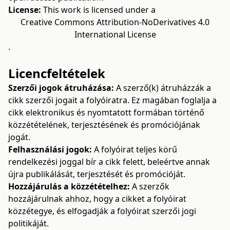
License:
This work is licensed under a
Creative Commons Attribution-NoDerivatives 4.0
International License
.
Licencfeltételek
Szerzői jogok átruházása:
A szerző(k) átruházzák a
cikk szerzői jogait a folyóiratra. Ez magában foglalja a
cikk elektronikus és nyomtatott formában történő
közzétételének, terjesztésének és promóciójának
jogát.
Felhasználási jogok:
A folyóirat teljes körű
rendelkezési joggal bír a cikk felett, beleértve annak
újra publikálását, terjesztését és promócióját.
Hozzájárulás a közzétételhez:
A szerzők
hozzájárulnak ahhoz, hogy a cikket a folyóirat
közzétegye, és elfogadják a folyóirat szerzői jogi
politikáját.