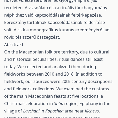
húsvét
Porecse
területen és György-nap a
mijak
területen. A vizsgálat célja a rituális tánchagyomány
néphithez való kapcsolódásainak feltérképezése,
keresztény tartalmak kapcsolódásának felderítése
volt. A cikk a monografikus kutatás eredményéről ad
rövid tézisszerű összegzést.
Absztrakt
On the Macedonian folklore territory, due to cultural
and historical peculiarities, ritual dances still exist
today. We collected and analyzed them during
fieldworks between 2010 and 2018. In addition to
fieldwork, our sources were 20th century descriptions
and fieldwork collections. We examined the customs
of the main Macedonian feasts at five locations: a
Christmas celebration in
Shtip
region, Epiphany in the
village of
Lavchani
in
Kopachka
area near
Kichevo
,