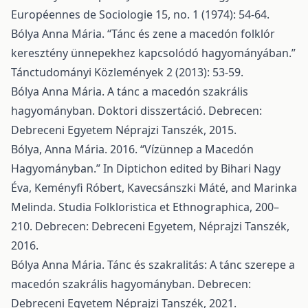
Européennes de Sociologie 15, no. 1 (1974): 54-64.
Bólya Anna Mária. “Tánc és zene a macedón folklór
keresztény ünnepekhez kapcsolódó hagyományában.”
Tánctudományi Közlemények 2 (2013): 53-59.
Bólya Anna Mária. A tánc a macedón szakrális
hagyományban. Doktori disszertáció. Debrecen:
Debreceni Egyetem Néprajzi Tanszék, 2015.
Bólya, Anna Mária. 2016. “Vízünnep a Macedón
Hagyományban.” In Diptichon edited by Bihari Nagy
Éva, Keményfi Róbert, Kavecsánszki Máté, and Marinka
Melinda. Studia Folkloristica et Ethnographica, 200–
210. Debrecen: Debreceni Egyetem, Néprajzi Tanszék,
2016.
Bólya Anna Mária. Tánc és szakralitás: A tánc szerepe a
macedón szakrális hagyományban. Debrecen:
Debreceni Egyetem Néprajzi Tanszék, 2021.