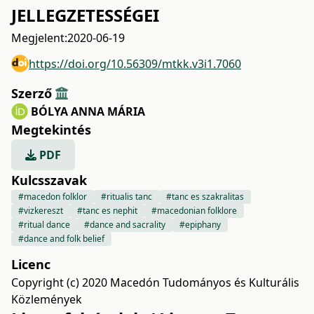
JELLEGZETESSÉGEI
Megjelent:
2020-06-19
https://doi.org/10.56309/mtkk.v3i1.7060
Szerző
BÓLYA ANNA MÁRIA
Megtekintés
PDF
Kulcsszavak
#macedon folklor
#ritualis tanc
#tanc es szakralitas
#vizkereszt
#tanc es nephit
#macedonian folklore
#ritual dance
#dance and sacrality
#epiphany
#dance and folk belief
Licenc
Copyright (c) 2020 Macedón Tudományos és Kulturális
Közlemények