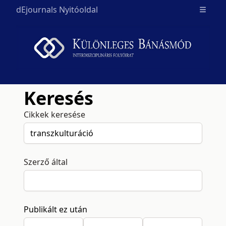
dEjournals Nyitóoldal
Open m
Keresés
Cikkek keresése
Szerző által
Publikált ez után