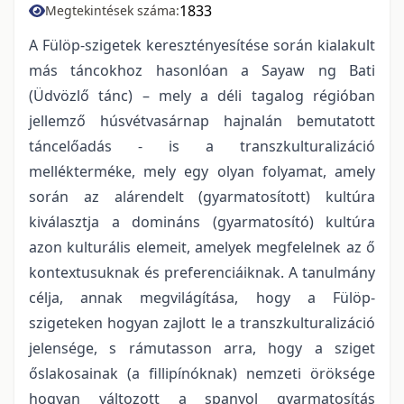
1833
Megtekintések száma:
A Fülöp-szigetek keresztényesítése során kialakult
más táncokhoz hasonlóan a Sayaw ng Bati
(Üdvözlő tánc) – mely a déli tagalog régióban
jellemző húsvétvasárnap hajnalán bemutatott
táncelőadás - is a transzkulturalizáció
mellékterméke, mely egy olyan folyamat, amely
során az alárendelt (gyarmatosított) kultúra
kiválasztja a domináns (gyarmatosító) kultúra
azon kulturális elemeit, amelyek megfelelnek az ő
kontextusuknak és preferenciáiknak. A tanulmány
célja, annak megvilágítása, hogy a Fülöp-
szigeteken hogyan zajlott le a transzkulturalizáció
jelensége, s rámutasson arra, hogy a sziget
őslakosainak (a fillipínóknak) nemzeti öröksége
hogyan változott a spanyol gyarmatosítás