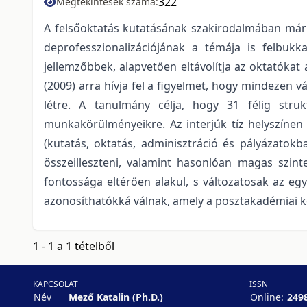
322
Megtekintések száma:
A felsőoktatás kutatásának szakirodalmában már k
deprofesszionalizációjának a témája is felbukk
jellemzőbbek, alapvetően eltávolítja az oktatókat
(2009) arra hívja fel a figyelmet, hogy mindezen v
létre. A tanulmány célja, hogy 31 félig struk
munkakörülményeikre. Az interjúk tíz helyszínen 
(kutatás, oktatás, adminisztráció és pályázatokb
összeilleszteni, valamint hasonlóan magas szint
fontossága eltérően alakul, s változatosak az eg
azonosíthatókká válnak, amely a posztakadémiai k
1 - 1 a 1 tételből
KAPCSOLAT
ISSN
Név
Mező Katalin (Ph.D.)
Online:
249