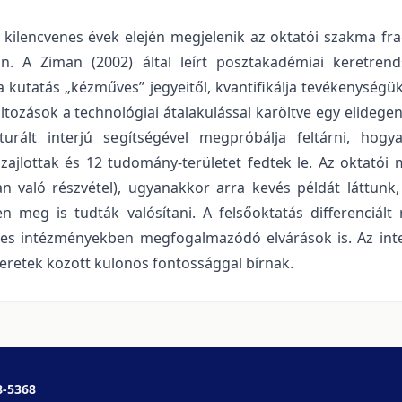
ilencvenes évek elején megjelenik az oktatói szakma fragme
an. A Ziman (2002) által leírt posztakadémiai keretre
 a kutatás „kézműves” jegyeitől, kvantifikálja tevékenységü
áltozások a technológiai átalakulással karöltve egy elideg
turált interjú segítségével megpróbálja feltárni, hogy
zajlottak és 12 tudomány-területet fedtek le. Az oktatói 
an való részvétel), ugyanakkor arra kevés példát láttunk
en meg is tudták valósítani. A felsőoktatás differenciál
yes intézményekben megfogalmazódó elvárások is. Az interj
eretek között különös fontossággal bírnak.
8-5368