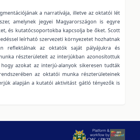
ntációjának a narratívája, illetve az oktatói lét
ndszer, amelynek jegyei Magyarországon is egyre
ket, és kutatócsoportokba kapcsolja be őket. Scott
enedéssel leírható szervezeti környezetet hozhatnak
an reflektálnak az oktatók saját pályájukra és
munka részterületeit az interjúkban azonosítottuk
, hogy azokat az interjú-alanyok sikeresen tudták
t rendszerében az oktatói munka részterületeinek
úk alapján a kutatói aktivitást gátló tényezők is