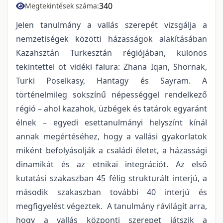
340
Megtekintések száma:
Jelen tanulmány a vallás szerepét vizsgálja a
nemzetiségek közötti házasságok alakításában
Kazahsztán Turkesztán régiójában, különös
tekintettel öt vidéki falura: Zhana Iqan, Shornak,
Turki Poselkasy, Hantagy és Sayram. A
történelmileg sokszínű népességgel rendelkező
régió – ahol kazahok, üzbégek és tatárok egyaránt
élnek – egyedi esettanulmányi helyszínt kínál
annak megértéséhez, hogy a vallási gyakorlatok
miként befolyásolják a családi életet, a házassági
dinamikát és az etnikai integrációt. Az első
kutatási szakaszban 45 félig strukturált interjú, a
második szakaszban további 40 interjú és
megfigyelést végeztek. A tanulmány rávilágít arra,
hogy a vallás központi szerepet játszik a