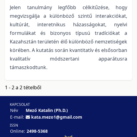
Jelen tanulmány legfőbb célkitűzése, hogy
megvizsgálja a különböző szintű interakciókat,
kultúrát, interetnikus házasságokat, nyelvi
formulákat és bizonyos típusú tradíciókat a
Kazahsztán területén élő különböző nemzetiségek
körében. A kutatás során kvantitatív és elsősorban
kvalitatív módszertani apparátusra
támaszkodtunk.
1 - 2 a 2 tételből
KAPCSOLAT
Név
Mező Katalin (Ph.D.)
E-mail:
kata.mezo1@gmail.com
ISSN
Online:
2498-5368