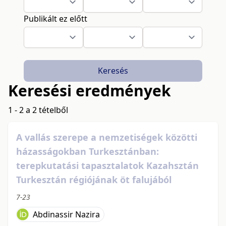
Publikált ez előtt
Keresés
Keresési eredmények
1 - 2 a 2 tételből
A vallás szerepe a nemzetiségek közötti
házasságokban Turkesztánban:
terepkutatási tapasztalatok Kazahsztán
Turkesztán régiójának öt falujából
7-23
Abdinassir Nazira