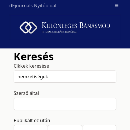
dEjournals Nyitóoldal
Open m
Keresés
Cikkek keresése
Szerző által
Publikált ez után