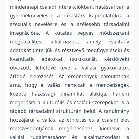
mindennapi családi interakciókban, hatással van a
gyermeknevelésre, a házastársi kapcsolatokra, a
szexuális nevelésre és a szélesebb társadalmi
integrációra. A kutatás vegyes módszertani
megközelítést alkalmazott, amely kvalitatív
adatokat (interjúk és résztvevő megfigyelések) és
kvantitatív adatokat (strukturált kérdőívek)
ötvözött, lehetővé téve a vallási gyakorlatok
átfogó elemzését. Az eredmények rámutatnak
arra, hogy a vallás nemcsak a nemzetiségek
közötti házassági dinamikát alakítja, hanem
megerősíti a kulturális és családi szerepeket is a
tágabb társadalmi struktúrán belül. A tanulmány
hozzájárul a vallás, az etnicitás és a családi élet
metszéspontjának megértéséhez, kiemelve a
vallási rugalmasságot és alkalmazkodást a