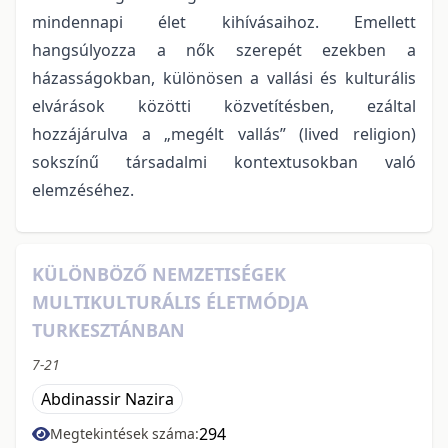
mindennapi élet kihívásaihoz. Emellett
hangsúlyozza a nők szerepét ezekben a
házasságokban, különösen a vallási és kulturális
elvárások közötti közvetítésben, ezáltal
hozzájárulva a „megélt vallás” (lived religion)
sokszínű társadalmi kontextusokban való
elemzéséhez.
KÜLÖNBÖZŐ NEMZETISÉGEK
MULTIKULTURÁLIS ÉLETMÓDJA
TURKESZTÁNBAN
7-21
Abdinassir Nazira
294
Megtekintések száma: