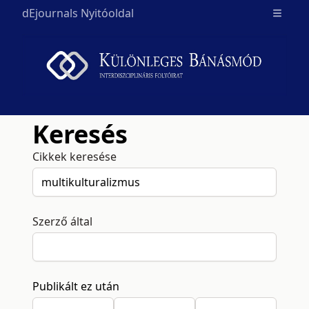
dEjournals Nyitóoldal
Open m
Keresés
Cikkek keresése
Szerző által
Publikált ez után