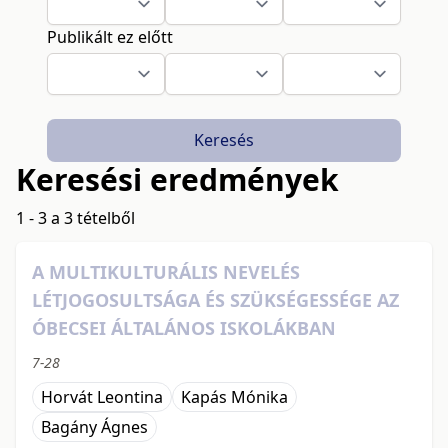
Publikált ez előtt
Keresés
Keresési eredmények
1 - 3 a 3 tételből
A MULTIKULTURÁLIS NEVELÉS
LÉTJOGOSULTSÁGA ÉS SZÜKSÉGESSÉGE AZ
ÓBECSEI ÁLTALÁNOS ISKOLÁKBAN
7-28
Horvát Leontina
Kapás Mónika
Bagány Ágnes