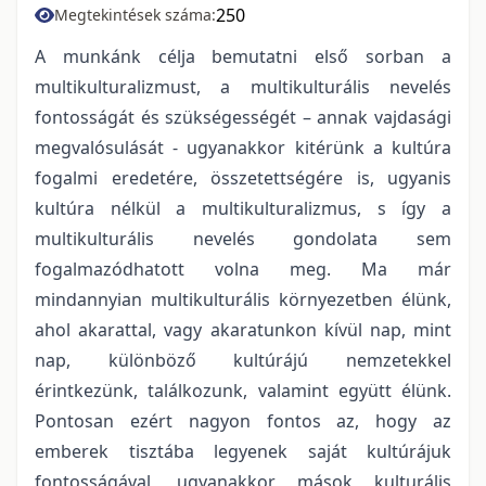
250
Megtekintések száma:
A munkánk célja bemutatni első sorban a
multikulturalizmust, a multikulturális nevelés
fontosságát és szükségességét – annak vajdasági
megvalósulását - ugyanakkor kitérünk a kultúra
fogalmi eredetére, összetettségére is, ugyanis
kultúra nélkül a multikulturalizmus, s így a
multikulturális nevelés gondolata sem
fogalmazódhatott volna meg. Ma már
mindannyian multikulturális környezetben élünk,
ahol akarattal, vagy akaratunkon kívül nap, mint
nap, különböző kultúrájú nemzetekkel
érintkezünk, találkozunk, valamint együtt élünk.
Pontosan ezért nagyon fontos az, hogy az
emberek tisztába legyenek saját kultúrájuk
fontosságával, ugyanakkor mások kulturális