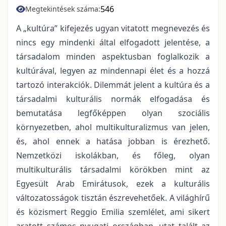
546
Megtekintések száma:
A „kultúra” kifejezés ugyan vitatott megnevezés és
nincs egy mindenki által elfogadott jelentése, a
társadalom minden aspektusban foglalkozik a
kultúrával, legyen az mindennapi élet és a hozzá
tartozó interakciók. Dilemmát jelent a kultúra és a
társadalmi kulturális normák elfogadása és
bemutatása legfőképpen olyan szociális
környezetben, ahol multikulturalizmus van jelen,
és, ahol ennek a hatása jobban is érezhető.
Nemzetközi iskolákban, és főleg, olyan
multikulturális társadalmi körökben mint az
Egyesült Arab Emirátusok, ezek a kulturális
változatosságok tisztán észrevehetőek. A világhírű
és közismert Reggio Emilia szemlélet, ami sikert
aratott számos nyugati országban, utat talált az