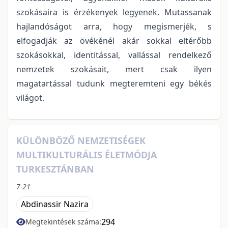
szokásaira is érzékenyek legyenek. Mutassanak
hajlandóságot arra, hogy megismerjék, s
elfogadják az övékénél akár sokkal eltérőbb
szokásokkal, identitással, vallással rendelkező
nemzetek szokásait, mert csak ilyen
magatartással tudunk megteremteni egy békés
világot.
KÜLÖNBÖZŐ NEMZETISÉGEK
MULTIKULTURÁLIS ÉLETMÓDJA
TURKESZTÁNBAN
7-21
Abdinassir Nazira
294
Megtekintések száma: