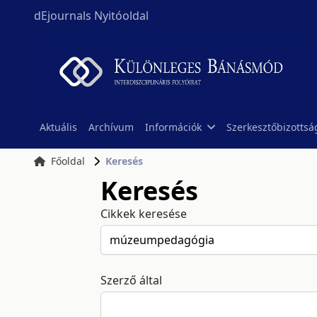
dEjournals Nyitóoldal
Aktuális
Archívum
Információk
Szerkesztőbizottsá
Főoldal
Keresés
Keresés
Cikkek keresése
Szerző által