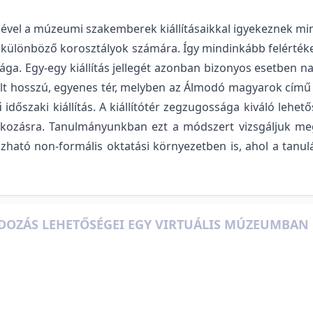
vel a múzeumi szakemberek kiállításaikkal igyekeznek miné
a a különböző korosztályok számára. Így mindinkább felér
a. Egy-egy kiállítás jellegét azonban bizonyos esetben nagy
t hosszú, egyenes tér, melyben az Álmodó magyarok című áll
dőszaki kiállítás. A kiállítótér zegzugossága kiváló lehető
alkozásra. Tanulmányunkban ezt a módszert vizsgáljuk m
ható non-formális oktatási környezetben is, ahol a tanulás
DOZÁS LEHETŐSÉGEI EGY VIRTUÁLIS MÚZEUMBAN