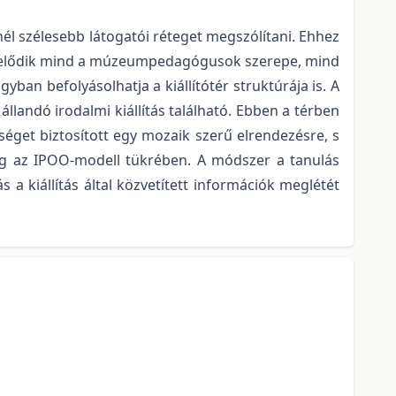
l szélesebb látogatói réteget megszólítani. Ehhez
tékelődik mind a múzeumpedagógusok szerepe, mind
ban befolyásolhatja a kiállítótér struktúrája is. A
andó irodalmi kiállítás található. Ebben a térben
séget biztosított egy mozaik szerű elrendezésre, s
eg az IPOO-modell tükrében. A módszer a tanulás
 a kiállítás által közvetített információk meglétét