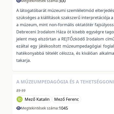
300
Megtekintések száma:
A látogatóbarát múzeumi szemléletmód elterjedésé
szükséges a kiállítások szakszerű interpretációj
a múzeum, mint non-formális oktatótér fajsúlyosság
Debreceni Irodalom Háza öt kisebb egységre tagol
jelent meg elszórtan a REJTŐzködő Irodalom című i
ezáltal egy játékosított múzeumpedagógiai fogl
hatékonyabbá tételét célozza, és kiválóan alkalmaz
takarja.
A MÚZEUMPEDAGÓGIA ÉS A TEHETSÉGGON
89-99
Mező Katalin
Mező Ferenc
1045
Megtekintések száma: