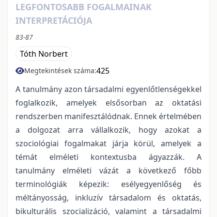
LEGFONTOSABB FOGALMAINAK
INTERPRETÁCIÓJA
83-87
Tóth Norbert
425
Megtekintések száma:
A tanulmány azon társadalmi egyenlőtlenségekkel
foglalkozik, amelyek elsősorban az oktatási
rendszerben manifesztálódnak. Ennek értelmében
a dolgozat arra vállalkozik, hogy azokat a
szociológiai fogalmakat járja körül, amelyek a
témát elméleti kontextusba ágyazzák. A
tanulmány elméleti vázát a következő főbb
terminológiák képezik: esélyegyenlőség és
méltányosság, inkluzív társadalom és oktatás,
bikulturális szocializáció, valamint a társadalmi