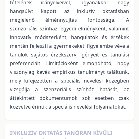
tételének irányelveivel, ugyanakkor nagy
hangsúlyt kapott az inkluzív oktatásban
megjelenő élménnyújtás fontossága. A
szenzoriális színház, egyedi élményként, valamint
innovatív módszerként, hangulatok és érzékek
mentén fejleszti a gyermekeket, figyelembe véve a
tanulók sajátos érzékszervi igényeit és tanulási
preferenciáit. Limitációként elmondható, hogy
viszonylag kevés empirikus tanulmányt találtunk,
mely kifejezetten a speciális nevelési közegben
vizsgálja a szenzoriális színház hatását, az
áttekintett dokumentumok sok esetben csak
közvetve érintik a speciális nevelési folyamatokat.
INKLUZÍV OKTATÁS TANÓRÁN KÍVÜLI