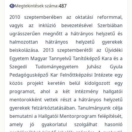
487
Megtekintések száma:
2010 szeptemberében az oktatási reformmal,
vagyis az inklúzió bevezetésével Szerbiában
ugrásszerűen megnőtt a hátrányos helyzetű és
halmozottan hátrányos helyzetű gyerekek
beiskolázása. 2013 szeptemberétől az Újvidéki
Egyetem Magyar Tannyelvű Tanítóképző Kara és a
Szegedi Tudományegyetem Juhász Gyula
Pedagógusképző Kar Felnőttképzési Intézete egy
közös projekt keretén belül kidolgozott egy
programot, ahol a két intézmény hallgatói
mentorokként vettek részt a hátrányos helyzetű
gyerekek felzárkóztatásában. Tanulmányunk célja
bemutatni a Hallgatói Mentorprogram felépítését,
amely jó gyakorlatul szolgálhat hasonló