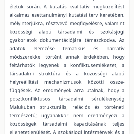
életük során. A kutatás kvalitatív megközelítést
alkalmaz esettanulmányi kutatási terv keretében,
mélyinterjúkra, résztvevő megfigyelésre, valamint
közösségi alapú társadalmi és szokásjogi
gyakorlatok dokumentációjára támaszkodva. Az
adatok elemzése tematikus és narratív
módszerekkel történt annak érdekében, hogy
feltárhatók legyenek a konfliktusemlékezet, a
társadalmi struktúra és a közösségi alapú
helyreállítási mechanizmusok közötti össze-
függések. Az eredmények arra utalnak, hogy a
posztkonfliktusos társadalmi sérülékenység
Malukuban strukturális, relációs és történeti
természetű; ugyanakkor nem eredményezi a
közösségek társadalmi kapacitásának teljes
ellehetetlenülését. A szokásjogi intézmények és a