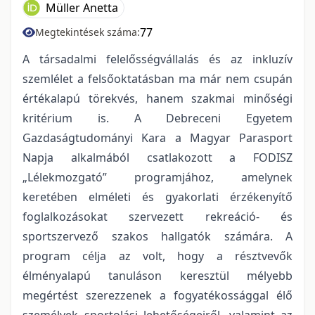
Müller Anetta
77
Megtekintések száma:
A társadalmi felelősségvállalás és az inkluzív
szemlélet a felsőoktatásban ma már nem csupán
értékalapú törekvés, hanem szakmai minőségi
kritérium is. A Debreceni Egyetem
Gazdaságtudományi Kara a Magyar Parasport
Napja alkalmából csatlakozott a FODISZ
„Lélekmozgató” programjához, amelynek
keretében elméleti és gyakorlati érzékenyítő
foglalkozásokat szervezett rekreáció- és
sportszervező szakos hallgatók számára. A
program célja az volt, hogy a résztvevők
élményalapú tanuláson keresztül mélyebb
megértést szerezzenek a fogyatékossággal élő
személyek sportolási lehetőségeiről, valamint az