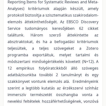
Reporting Items for Systematic Reviews and Meta-
Analyses) kritériumok alapján készült, amely
protokoll biztosítja a szisztematikus szakirodalom-
elemzés áttekinthetőségét. Az EBSCO Discovery
Service tudományos keresőjében 62 cikket
találtunk. Három szerző áttekintette az
absztraktokat, és ha a befogadási kritériumok
teljesültek, a teljes szövegeket a Zotero
programba exportáltuk, melyet tartalmi és
módszertani minőségértékelés követett (N=12). A
12 empirikus folyóiratcikkből álló szöveges
adatbázisunkba további 2 tanulmányt és egy
szakkönyvet vontunk elemzés alá. Eredményeink
szerint a legtöbb kutatás az érzékszervi színház
immerszív természetét összhangba vonta a
nevelési feltételek hozzáférhetőségének, vonzóvá