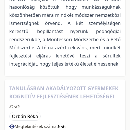
hasonlóság közöttük, hogy munkásságuknak
köszönhetően mára mindkét módszer nemzetközi
ismertségnek örvend. A két személyiségen
keresztül bepillantást nyerünk pedagógiai
rendszerükbe, a Montessori Módszerbe és a Pető
Módszerbe. A téma azért releváns, mert mindkét
fejlesztési eljárás lehetővé teszi a sérültek
integrációját, hogy teljes értékű életet élhessenek.
TANULÁSBAN AKADÁLYOZOTT GYERMEKEK
KOGNITÍV FEJLESZTÉSÉNEK LEHETŐSÉGEI
81-86
Orbán Réka
656
Megtekintések száma: