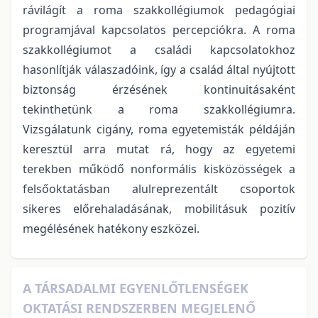
rávilágít a roma szakkollégiumok pedagógiai
programjával kapcsolatos percepciókra. A roma
szakkollégiumot a családi kapcsolatokhoz
hasonlítják válaszadóink, így a család által nyújtott
biztonság érzésének kontinuitásaként
tekinthetünk a roma szakkollégiumra.
Vizsgálatunk cigány, roma egyetemisták példáján
keresztül arra mutat rá, hogy az egyetemi
terekben működő nonformális kisközösségek a
felsőoktatásban alulreprezentált csoportok
sikeres előrehaladásának, mobilitásuk pozitív
megélésének hatékony eszközei.
A TÁRSADALMI EGYENLŐTLENSÉGEK
OKTATÁSI RENDSZERBEN MEGJELENŐ