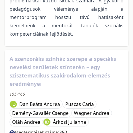
problémákkal küzdő iskolák számára. A gyakorló
pedagógusok véleménye alapján a
mentorprogram hosszú távú hatásaként
kiemelnénk a mentorált tanulók szociális
kompetenciáinak fejlődését.
A szenzorális színház szerepe a speciális
nevelési területek színterén – egy
szisztematikus szakirodalom-elemzés
eredményei
155-166
Dan Beáta Andrea
Puscas Carla
Demény-Gavallér Csenge
Wagner Andrea
Oláh Andrea
Árkosi Julianna
350
Megtekintések száma: