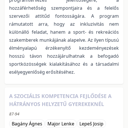
hozzáférhetőség szempontjaira és a felelős
szervezői attitűd fontosságára. A program
rámutatott arra, hogy az inkluzivitás nem
különálló feladat, hanem a sport- és rekreációs
szakemberek munkájának alapelve. Az ilyen típusú
élményalapú érzékenyítő kezdeményezések
hosszú távon hozzájárulhatnak a befogadó
sportközösségek kialakításához és a társadalmi
esélyegyenlőség erősítéséhez.
A SZOCIÁLIS KOMPETENCIA FEJLŐDÉSE A
HÁTRÁNYOS HELYZETŰ GYEREKEKNÉL
87-94
Bagány Ágnes
Major Lenke
Lepeš Josip