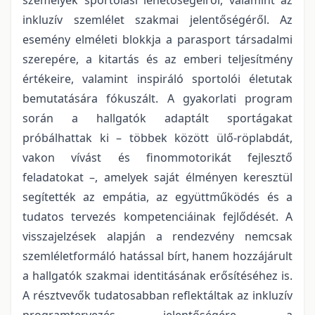
inkluzív szemlélet szakmai jelentőségéről. Az
esemény elméleti blokkja a parasport társadalmi
szerepére, a kitartás és az emberi teljesítmény
értékeire, valamint inspiráló sportolói életutak
bemutatására fókuszált. A gyakorlati program
során a hallgatók adaptált sportágakat
próbálhattak ki – többek között ülő-röplabdát,
vakon vívást és finommotorikát fejlesztő
feladatokat –, amelyek saját élményen keresztül
segítették az empátia, az együttműködés és a
tudatos tervezés kompetenciáinak fejlődését. A
visszajelzések alapján a rendezvény nemcsak
szemléletformáló hatással bírt, hanem hozzájárult
a hallgatók szakmai identitásának erősítéséhez is.
A résztvevők tudatosabban reflektáltak az inkluzív
programtervezés jelentőségére, a