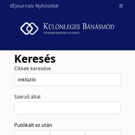
dEjournals Nyitóoldal
Open m
Keresés
Cikkek keresése
Szerző által
Publikált ez után