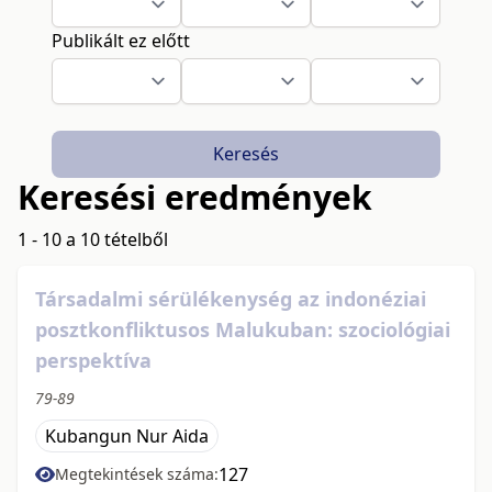
Publikált ez előtt
Keresés
Keresési eredmények
1 - 10 a 10 tételből
Társadalmi sérülékenység az indonéziai
posztkonfliktusos Malukuban: szociológiai
perspektíva
79-89
Kubangun Nur Aida
127
Megtekintések száma: