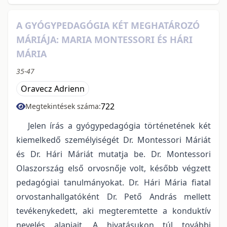
A GYÓGYPEDAGÓGIA KÉT MEGHATÁROZÓ
MÁRIÁJA: MARIA MONTESSORI ÉS HÁRI
MÁRIA
35-47
Oravecz Adrienn
722
Megtekintések száma:
Jelen írás a gyógypedagógia történetének két
kiemelkedő személyiségét Dr. Montessori Máriát
és Dr. Hári Máriát mutatja be. Dr. Montessori
Olaszország első orvosnője volt, később végzett
pedagógiai tanulmányokat. Dr. Hári Mária fiatal
orvostanhallgatóként Dr. Pető András mellett
tevékenykedett, aki megteremtette a konduktív
nevelés alapjait. A hivatásukon túl további