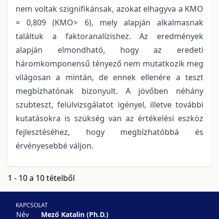
nem voltak szignifikánsak, azokat elhagyva a KMO
= 0,809 (KMO> 6), mely alapján alkalmasnak
találtuk a faktoranalízishez. Az eredmények
alapján elmondható, hogy az eredeti
háromkomponensű tényező nem mutatkozik meg
világosan a mintán, de ennek ellenére a teszt
megbízhatónak bizonyult. A jövőben néhány
szubteszt, felülvizsgálatot igényel, illetve további
kutatásokra is szükség van az értékelési eszköz
fejlesztéséhez, hogy megbízhatóbbá és
érvényesebbé váljon.
1 - 10 a 10 tételből
KAPCSOLAT
Név
Mező Katalin (Ph.D.)