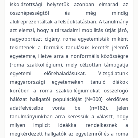
iskolázottsági helyzetük azonban elmarad az
össznépességtől és még mindig
alulreprezentáltak a felsőoktatásban. A tanulmány
azt elemzi, hogy a társadalmi mobilitás útját járó,
nagyobbrészt cigány, roma egyetemisták miként
tekintenek a formális tanulásuk keretét jelentő
egyetemre, illetve arra a nonformális közösségre
(roma szakkollégium), mely célzottan támogatja
egyetemi előrehaladásukat. Vizsgálatunk
magyarországi egyetemeken tanuló diákok
körében a roma szakkollégiumokat összefogó
hálózat hallgatói populációját (N=300) kérdőíves
adatfelvételbe vonta be (n=182). Jelen
tanulmányunkban arra keressük a választ, hogy
milyen implicit ideákkal rendelkeznek a
megkérdezett hallgatók az egyetemről és a roma