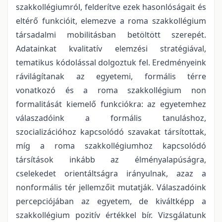
szakkollégiumról, felderítve ezek hasonlóságait és
eltérő funkcióit, elemezve a roma szakkollégium
társadalmi mobilitásban betöltött szerepét.
Adatainkat kvalitatív elemzési stratégiával,
tematikus kódolással dolgoztuk fel. Eredményeink
rávilágítanak az egyetemi, formális térre
vonatkozó és a roma szakkollégium non
formalitását kiemelő funkciókra: az egyetemhez
válaszadóink a formális tanuláshoz,
szocializációhoz kapcsolódó szavakat társítottak,
míg a roma szakkollégiumhoz kapcsolódó
társítások inkább az élményalapúságra,
cselekedet orientáltságra irányulnak, azaz a
nonformális tér jellemzőit mutatják. Válaszadóink
percepciójában az egyetem, de kiváltképp a
szakkollégium pozitív értékkel bír. Vizsgálatunk