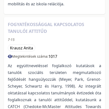
mobilitás és az iskola relációja.
FOGYATÉKOSSÁGGAL KAPCSOLATOS
TANULÓI ATTITŰD
7-15
Krausz Anita
1017
Megtekintések száma:
Az együttneveléssel foglalkozó kutatások a
tanulók szociális területen megmutatkozó
fejlődését hangsúlyozzák (Meyer, Park, Grenot-
Scheyer, Schwartz és Harry, 1998). Az integrált
oktatással kapcsolatos tanulmányok évtizedek óta
foglalkoznak a tanulói attitűddel, kutatásunk a
CATCH (Chedoke-McMaster Attitudes Towards