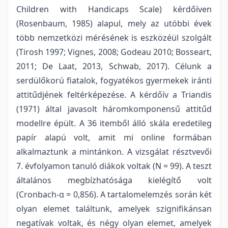
Children with Handicaps Scale) kérdőíven
(Rosenbaum, 1985) alapul, mely az utóbbi évek
több nemzetközi mérésének is eszközéül szolgált
(Tirosh 1997; Vignes, 2008; Godeau 2010; Bosseart,
2011; De Laat, 2013, Schwab, 2017). Célunk a
serdülőkorú fiatalok, fogyatékos gyermekek iránti
attitűdjének feltérképezése. A kérdőív a Triandis
(1971) által javasolt háromkomponensű attitűd
modellre épült. A 36 itemből álló skála eredetileg
papír alapú volt, amit mi online formában
alkalmaztunk a mintánkon. A vizsgálat résztvevői
7. évfolyamon tanuló diákok voltak (N = 99). A teszt
általános megbízhatósága kielégítő volt
(Cronbach-α = 0,856). A tartalomelemzés során két
olyan elemet találtunk, amelyek szignifikánsan
negatívak voltak, és négy olyan elemet, amelyek