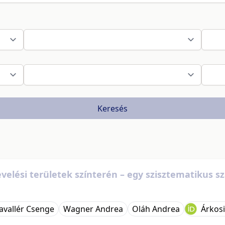
Keresés
 nevelési területek színterén – egy szisztematiku
vallér Csenge
Wagner Andrea
Oláh Andrea
Árkosi