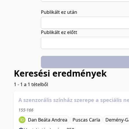
Publikált ez után
Publikált ez előtt
Keresési eredmények
1 - 1 a 1 tételből
A szenzorális színház szerepe a speciális
155-166
Dan Beáta Andrea
Puscas Carla
Demény-Ga