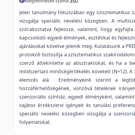
350
Megtekintések száma:
Jelen tanulmány fókuszában egy szisztematikus sz
vizsgálja speciális nevelési közegben. A multi
szórakoztatva fejlessze, valamint, hogy egyfaj
kapcsolódó egyedi élmények, esztétikai és fejles
ajánlásokat követve jelenik meg. Kutatásunk a PRI
protokoll biztosítja a szisztematikus szakirodal
szerző áttekintette az absztraktokat, és ha a be
módszertani minőségértékelés követett (N=12). A 
elemzés alá. Eredményeink szerint a legtöb
hozzáférhetőségének, vonzóvá tételének irányel
szenzoriális színház, egyedi élményként, valamin
sajátos érzékszervi igényeit és tanulási prefere
speciális nevelési közegben vizsgálja a szenzori
folyamatokat.