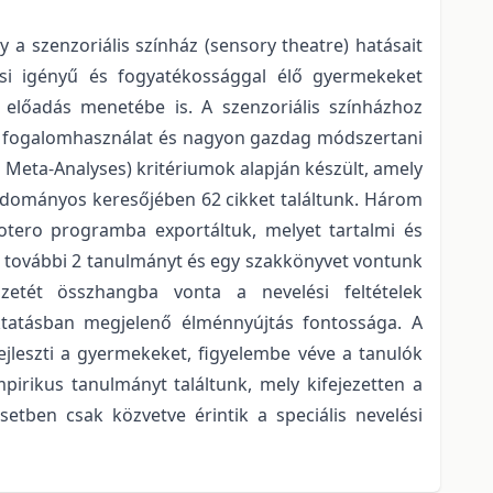
a szenzoriális színház (sensory theatre) hatásait
lési igényű és fogyatékossággal élő gyermekeket
 előadás menetébe is. A szenzoriális színházhoz
rő fogalomhasználat és nagyon gazdag módszertani
 Meta-Analyses) kritériumok alapján készült, amely
tudományos keresőjében 62 cikket találtunk. Három
Zotero programba exportáltuk, melyet tartalmi és
a további 2 tanulmányt és egy szakkönyvet vontunk
etét összhangba vonta a nevelési feltételek
oktatásban megjelenő élménnyújtás fontossága. A
jleszti a gyermekeket, figyelembe véve a tanulók
pirikus tanulmányt találtunk, mely kifejezetten a
etben csak közvetve érintik a speciális nevelési