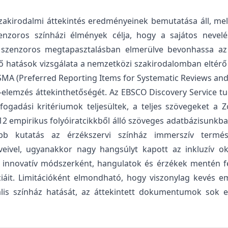
akirodalmi áttekintés eredményeinek bemutatása áll, mely 
szenzoros színházi élmények célja, hogy a sajátos neve
ta szenzoros megtapasztalásban elmerülve bevonhassa az
ztő hatások vizsgálata a nemzetközi szakirodalomban elté
SMA (Preferred Reporting Items for Systematic Reviews and
om-elemzés áttekinthetőségét. Az EBSCO Discovery Service 
fogadási kritériumok teljesültek, a teljes szövegeket a 
12 empirikus folyóiratcikkből álló szöveges adatbázisunkb
b kutatás az érzékszervi színház immerszív termész
veivel, ugyanakkor nagy hangsúlyt kapott az inkluzív 
t innovatív módszerként, hangulatok és érzékek mentén fe
nciáit. Limitációként elmondható, hogy viszonylag kevés em
ális színház hatását, az áttekintett dokumentumok sok es