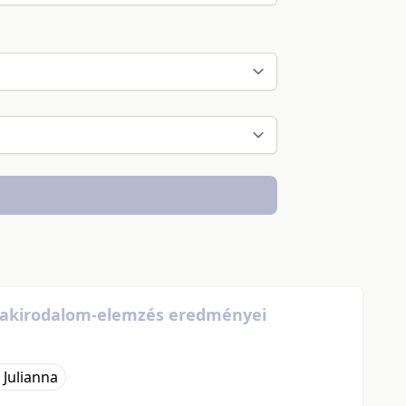
s szakirodalom-elemzés eredményei
 Julianna