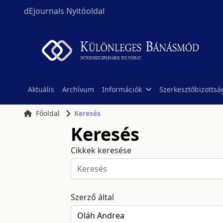
dEjournals Nyitóoldal
Aktuális
Archívum
Információk
Szerkesztőbizottsá
Főoldal
Keresés
Keresés
Cikkek keresése
Szerző által