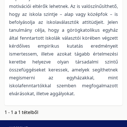
motivációi eltérők lehetnek. Az is valószínűsíthető,
hogy az iskola szintje – alap vagy középfok – is
befolyásolja az iskolaválasztók attitüdjeit. Jelen
tanulmány célja, hogy a görögkatolikus egyház
által fenntartott iskolák választói körében végzett
kérdőíves empirikus kutatás eredményeit
ismertessem, illetve azokat tágabb értelmezési
keretbe helyezve olyan társadalmi szintű
összefüggéseket keressek, amelyek segíthetnek
megismerni az egyházakkal, mint
iskolafenntartókkal szemben megfogalmazott
elvárásokat, illetve aggályokat.
1 - 1 a 1 tételből