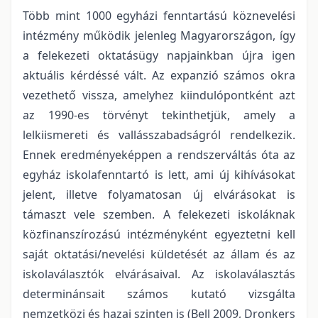
Több mint 1000 egyházi fenntartású köznevelési
intézmény működik jelenleg Magyarországon, így
a felekezeti oktatásügy napjainkban újra igen
aktuális kérdéssé vált. Az expanzió számos okra
vezethető vissza, amelyhez kiindulópontként azt
az 1990-es törvényt tekinthetjük, amely a
lelkiismereti és vallásszabadságról rendelkezik.
Ennek eredményeképpen a rendszerváltás óta az
egyház iskolafenntartó is lett, ami új kihívásokat
jelent, illetve folyamatosan új elvárásokat is
támaszt vele szemben. A felekezeti iskoláknak
közfinanszírozású intézményként egyeztetni kell
saját oktatási/nevelési küldetését az állam és az
iskolaválasztók elvárásaival. Az iskolaválasztás
determinánsait számos kutató vizsgálta
nemzetközi és hazai szinten is (Bell 2009, Dronkers