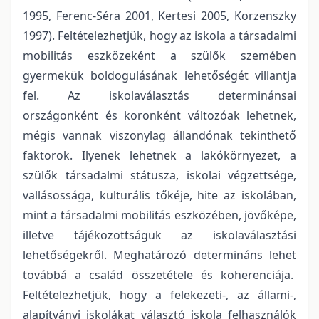
1995, Ferenc-Séra 2001, Kertesi 2005, Korzenszky
1997). Feltételezhetjük, hogy az iskola a társadalmi
mobilitás eszközeként a szülők szemében
gyermekük boldogulásának lehetőségét villantja
fel. Az iskolaválasztás determinánsai
országonként és koronként változóak lehetnek,
mégis vannak viszonylag állandónak tekinthető
faktorok. Ilyenek lehetnek a lakókörnyezet, a
szülők társadalmi státusza, iskolai végzettsége,
vallásossága, kulturális tőkéje, hite az iskolában,
mint a társadalmi mobilitás eszközében, jövőképe,
illetve tájékozottságuk az iskolaválasztási
lehetőségekről. Meghatározó determináns lehet
továbbá a család összetétele és koherenciája.
Feltételezhetjük, hogy a felekezeti-, az állami-,
alapítványi iskolákat választó iskola felhasználók