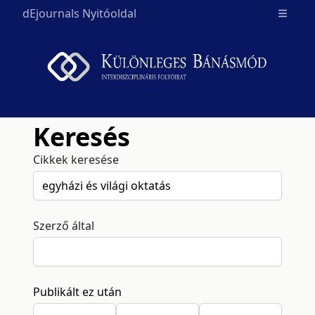
dEjournals Nyitóoldal
Open m
Keresés
Cikkek keresése
Szerző által
Publikált ez után