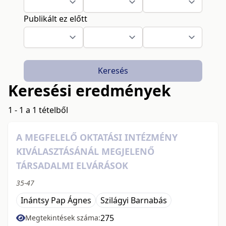
Publikált ez előtt
Keresés
Keresési eredmények
1 - 1 a 1 tételből
A MEGFELELŐ OKTATÁSI INTÉZMÉNY
KIVÁLASZTÁSÁNÁL MEGJELENŐ
TÁRSADALMI ELVÁRÁSOK
35-47
Inántsy Pap Ágnes
Szilágyi Barnabás
275
Megtekintések száma: