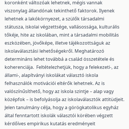
koronként változóak lehetnek, mégis vannak
viszonylag állandónak tekinthető faktorok. Ilyenek
lehetnek a lakókörnyezet, a szülők társadalmi
státusza, iskolai végzettsége, vallásossága, kulturális
tőkéje, hite az iskolában, mint a társadalmi mobilitás
eszközében, jövőképe, illetve tájékozottságuk az
iskolaválasztási lehetőségekről. Meghatározó
determináns lehet továbbá a család összetétele és
koherenciája. Feltételezhetjük, hogy a felekezeti-, az
állami-, alapítványi iskolákat választó iskola
felhasználók motivációi eltérők lehetnek. Az is
valószínűsíthető, hogy az iskola szintje – alap vagy
középfok – is befolyásolja az iskolaválasztók attitüdjeit.
Jelen tanulmány célja, hogy a görögkatolikus egyház
által fenntartott iskolák választói körében végzett
kérdőíves empirikus kutatás eredményeit