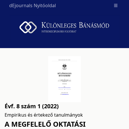
dEjournals Nyitóoldal
Open m
Évf. 8 szám 1 (2022)
Empirikus és értekező tanulmányok
A MEGFELELŐ OKTATÁSI