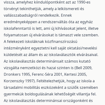
vissza, amelyhez kiindulópontként azt az 1990-es
törvényt tekinthetjük, amely a lelkiismereti és
vallásszabadságról rendelkezik. Ennek
eredményeképpen a rendszerváltás óta az egyház
iskolafenntartó is lett, ami új kihívásokat jelent, illetve
folyamatosan új elvárásokat is támaszt vele szemben.
A felekezeti iskoláknak közfinanszírozású
intézményként egyeztetni kell saját oktatási/nevelési
küldetését az állam és az iskolaválasztók elvárásaival.
Az iskolaválasztás determinánsait számos kutató
vizsgálta nemzetközi és hazai szinten is (Bell 2009,
Dronkers 1995, Ferenc-Séra 2001, Kertesi 2005,
Korzenszky 1997). Feltételezhetjük, hogy az iskola a
társadalmi mobilitás eszközeként a szülők szemében
gyermekük boldogulásának lehetőségét villantja fel.
Az iskolaválasztás determinánsai országonként és