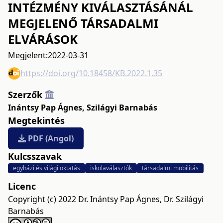
INTÉZMÉNY KIVÁLASZTÁSÁNÁL
MEGJELENŐ TÁRSADALMI
ELVÁRÁSOK
Megjelent:
2022-03-31
https://doi.org/10.18458/KB.2022.1.35
Szerzők
Inántsy Pap Ágnes
,
Szilágyi Barnabás
Megtekintés
PDF (Angol)
Kulcsszavak
egyházi és világi oktatás
iskolaválasztók
társadalmi mobilitás
Licenc
Copyright (c) 2022 Dr. Inántsy Pap Ágnes, Dr. Szilágyi
Barnabás