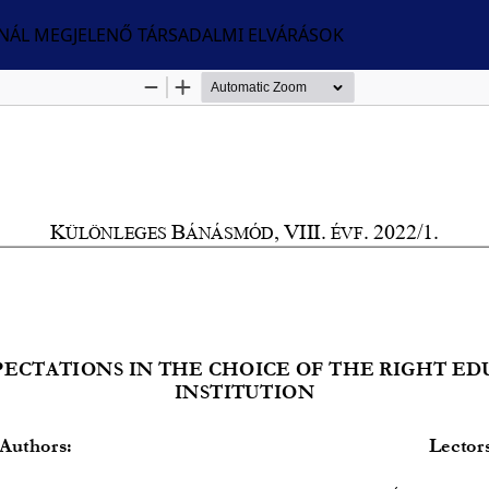
ÁNÁL MEGJELENŐ TÁRSADALMI ELVÁRÁSOK