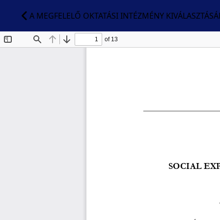
A MEGFELELŐ OKTATÁSI INTÉZMÉNY KIVÁLASZTÁS